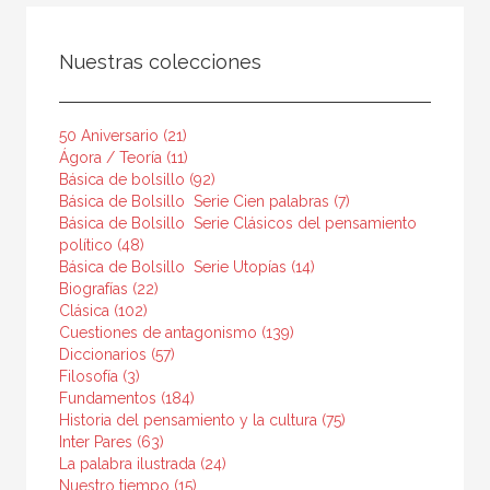
FILTRADO POR:
Nuestras colecciones
Ciencias humanas y sociales
Filosofía
50 Aniversario (21)
Filosofía política
Ágora / Teoría (11)
Básica de bolsillo (92)
Básica de Bolsillo  Serie Cien palabras (7)
Básica de Bolsillo  Serie Clásicos del pensamiento
político (48)
MATERIAS
Básica de Bolsillo  Serie Utopías (14)
Estética
Biografías (22)
Clásica (102)
Ética
Cuestiones de antagonismo (139)
Diccionarios (57)
Medieval
Filosofía (3)
Moderna
Fundamentos (184)
Historia del pensamiento y la cultura (75)
Filosofía y crítica de la cultura
Inter Pares (63)
La palabra ilustrada (24)
Contemporánea
Nuestro tiempo (15)