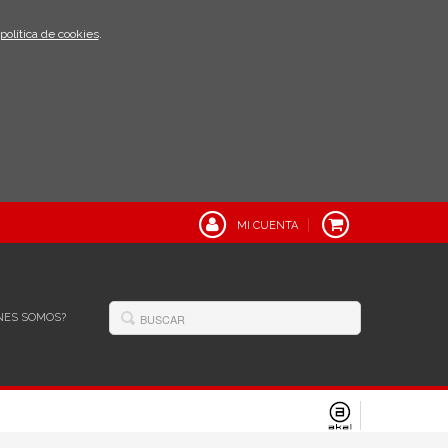
política de cookies
.
MI CUENTA
NES SOMOS?