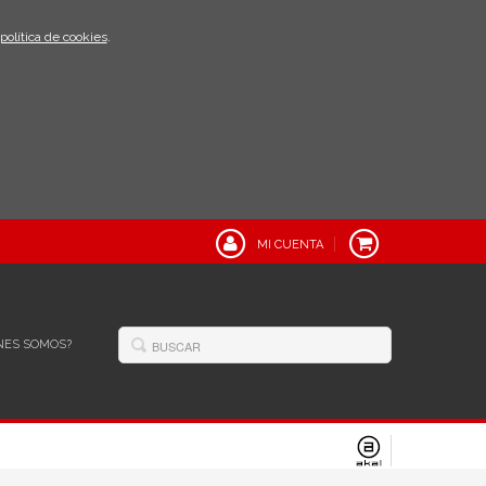
política de cookies
.
MI CUENTA
NES SOMOS?