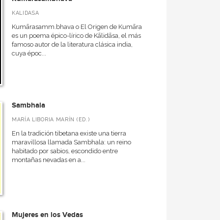
KALIDASA
Kumārasamm.bhava o El Origen de Kumāra
es un poema épico-lírico de Kālidāsa, el más
famoso autor de la literatura clásica india,
cuya époc...
Sambhala
MARÍA LIBORIA MARÍN (ED.)
En la tradición tibetana existe una tierra
maravillosa llamada Sambhala: un reino
habitado por sabios, escondido entre
montañas nevadas en a...
Mujeres en los Vedas