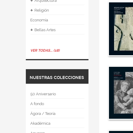
+
Arquitectura
+
Religión
Economía
+
Bellas Artes
VER TODAS... (18)
NUESTRAS COLECCIONES
50 Aniversario
A fondo
Ágora / Teoría
Akadémica