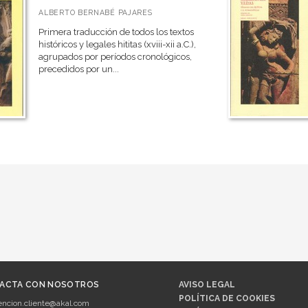
ALBERTO BERNABÉ PAJARES
Primera traducción de todos los textos
históricos y legales hititas (xviii-xii a.C.),
agrupados por períodos cronológicos,
precedidos por un...
ACTA CON NOSOTROS
AVISO LEGAL
POLÍTICA DE COOKIES
encion.cliente@akal.com