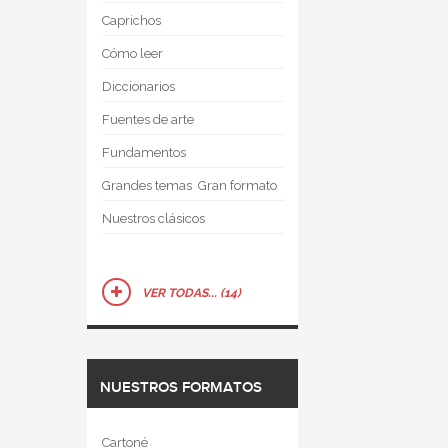
Caprichos
Cómo leer
Diccionarios
Fuentes de arte
Fundamentos
Grandes temas  Gran formato
Nuestros clásicos
VER TODAS... (14)
NUESTROS FORMATOS
Cartoné