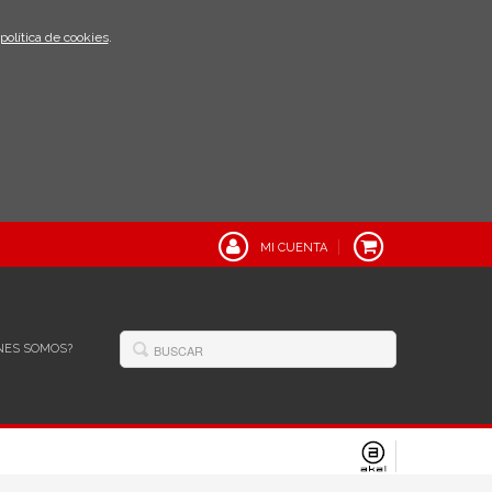
política de cookies
.
MI CUENTA
NES SOMOS?