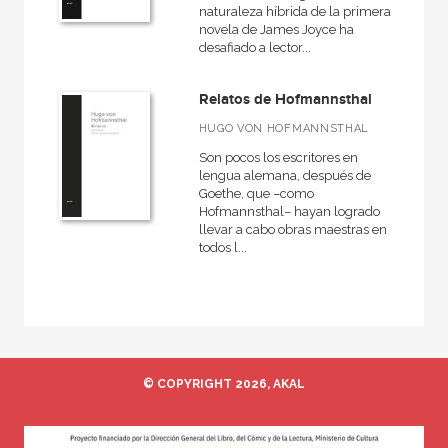
naturaleza híbrida de la primera
Novela Negra
novela de James Joyce ha
desafiado a lector...
Novela contemporánea
Relatos de Hofmannsthal
HUGO VON HOFMANNSTHAL
NUESTRAS COLECCIONES
Son pocos los escritores en
lengua alemana, después de
50 Aniversario
Goethe, que –como
Hofmannsthal– hayan logrado
Básica de bolsillo
llevar a cabo obras maestras en
Básica de Bolsillo  Serie Clásicos de la literatura alemana
todos l...
Básica de Bolsillo  Serie Clásicos de la literatura eslava
Básica de Bolsillo  Serie Clásicos de la literatura francesa
Básica de Bolsillo  Serie Clásicos de la literatura inglesa
Básica de Bolsillo  Serie Novela Negra
© COPYRIGHT 2026, AKAL
Clásica