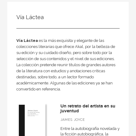
FILTRADO POR:
Vía Láctea
Ficción
Clásicos de la Literatura
Vía Láctea
es la más exquisita y elegante de las
colecciones literarias que ofrece Akal, por la belleza de
su edición y su cuidado diseño, pero sobre todo por la
MATERIAS
selección de sus contenidos y el nivel de sus ediciones.
La colección pretende reunir títulos de grandes autores
Literatura anglosajona
de la literatura con estudios y anotaciones críticas
destinadas, sobre todo, a un lector formado
Literatura eslava
académicamente. Algunas de las ediciones ya se han
convertido en referencia.
Literatura alemana
Literatura española e hispanoamericana
Un retrato del artista en su
Clásicos griegos y latinos
juventud
JAMES JOYCE
Literatura francesa
Entre la autobiografía novelada y
Clásicos de la Literatura
la ficción autobiográfica, la