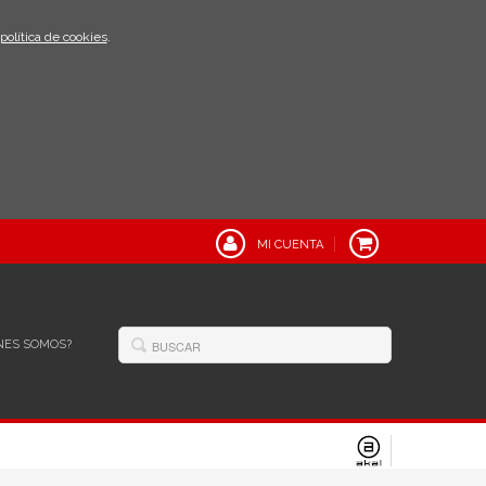
política de cookies
.
MI CUENTA
NES SOMOS?