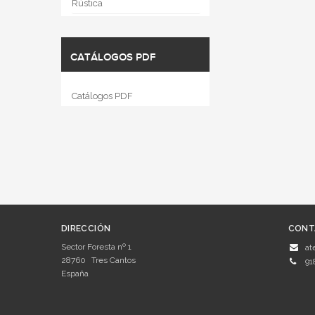
Rústica
CATÁLOGOS PDF
Catálogos PDF
DIRECCIÓN
CONT
Sector Foresta nº 1
at
28760
Tres Cantos
91
España