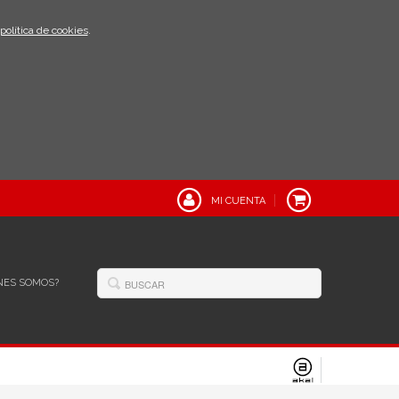
política de cookies
.
MI CUENTA
NES SOMOS?