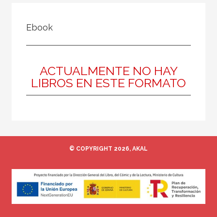
FILTRADO POR:
Ebook
Ciencias humanas y sociales
Filosofía
Filosofía y crítica de la cultura
ACTUALMENTE NO HAY
LIBROS EN ESTE FORMATO
MATERIAS
Estética
Ética
© COPYRIGHT 2026, AKAL
Medieval
Moderna
Filosofía y crítica de la cultura
Contemporánea