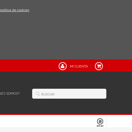
política de cookies
.
MI CUENTA
NES SOMOS?