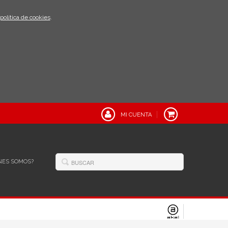
política de cookies
.
MI CUENTA
NES SOMOS?