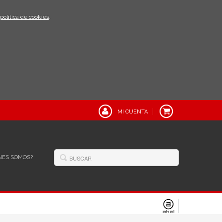
política de cookies
.
MI CUENTA
NES SOMOS?