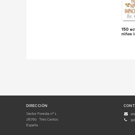
150 ac
niños 
DIRECCIÓN
CONT
Sector Foresta nº 1
at
28760
Tres Cantos
91
España