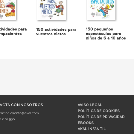
tividades para
150 pequeños
150 actividades para
impacientes
espectáculos para
vuestros nietos
niños de 6 a 10 años
ACTA CON NOSOTROS
AVISO LEGAL
POLÍTICA DE COOKIES
encion.cliente@akal.com
POLÍTICA DE PRIVACIDAD
8 061 996
EBOOKS
AKAL INFANTIL