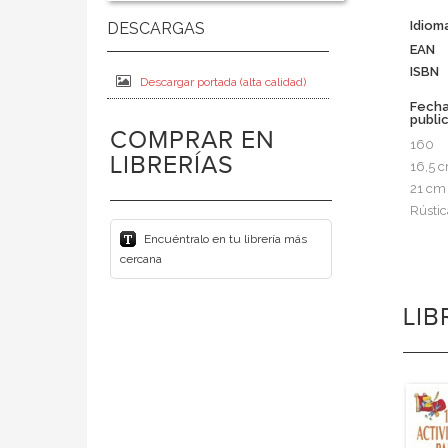
Idiom
EAN
ISBN
Descargar portada (alta calidad)
Fech
publi
COMPRAR EN
160
LIBRERÍAS
16,5 
21 cm
Rústic
Encuéntralo en tu librería más
cercana
LI