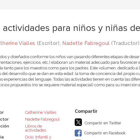
 actividades para niños y niñas d
therine Vialles
(Escritor),
Nadette Fabregoul
(Traductor)
dos y diseñados conforme los niños van pasando diferentes etapas de desarro
entaciones, ejercicios, etc.) elaboran un material adecuado para favorecer el
ble tanto para los maestros como para los padres. Este volumen, dedicado a l
 del desarrollo que se dan en esta edad: la toma de conciencia del propio cu
s experiencias del lenguaje. Todas las actividades tienen en cuenta las difer
rcicios propuestos (no se requiere material especial) como para su inserción 
or
Catherine Vialles
ctor
Nadette Fabregoul
Compartir en Twitter
ción
Libros de
actividades
Compartir en Facebook
ia
Ocio
,
Infantil y