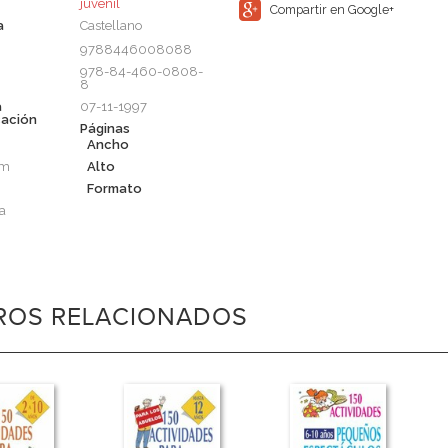
juvenil
Compartir en Google+
a
Castellano
9788446008088
978-84-460-0808-
8
a
07-11-1997
cación
Páginas
Ancho
cm
Alto
Formato
a
BROS RELACIONADOS