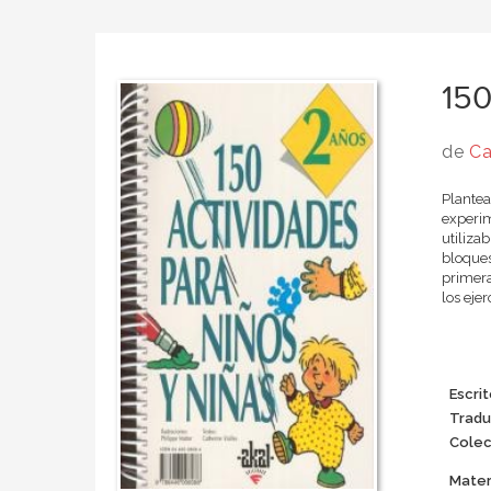
150
de
Ca
Plantea
experim
utiliza
bloques
primera
los eje
Escrit
Tradu
Colec
Mater