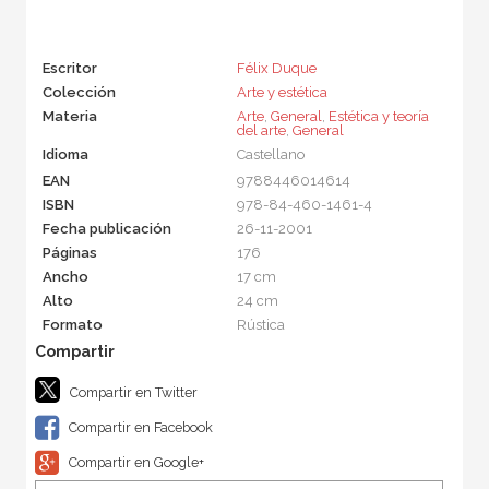
Escritor
Félix Duque
Colección
Arte y estética
Materia
Arte
,
General
,
Estética y teoría
del arte
,
General
Idioma
Castellano
EAN
9788446014614
ISBN
978-84-460-1461-4
Fecha publicación
26-11-2001
Páginas
176
Ancho
17 cm
Alto
24 cm
Formato
Rústica
Compartir en Twitter
Compartir en Facebook
Compartir en Google+