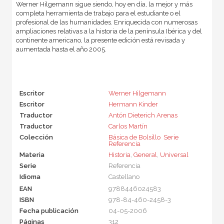
Werner Hilgemann sigue siendo, hoy en día, la mejor y más
completa herramienta de trabajo para el estudiante o el
profesional de las humanidades. Enriquecida con numerosas
ampliaciones relativas a la historia de la península Ibérica y del
continente americano, la presente edición está revisada y
aumentada hasta el año 2005.
Escritor
Werner Hilgemann
Escritor
Hermann Kinder
Traductor
Antón Dieterich Arenas
Traductor
Carlos Martín
Colección
Básica de Bolsillo  Serie
Referencia
Materia
Historia
,
General
,
Universal
Serie
Referencia
Idioma
Castellano
EAN
9788446024583
ISBN
978-84-460-2458-3
Fecha publicación
04-05-2006
Páginas
312