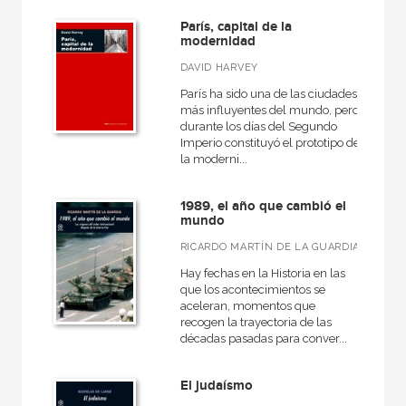
Cuestiones de antagonismo
París, capital de la
Diccionarios
modernidad
Fundamentos
DAVID HARVEY
París ha sido una de las ciudades
Grandes temas  Gran formato
más influyentes del mundo, pero
durante los días del Segundo
Pensamiento crítico
Imperio constituyó el prototipo de
la moderni...
VER TODAS... (12)
1989, el año que cambió el
mundo
RICARDO MARTÍN DE LA GUARDIA
NUESTROS FORMATOS
Hay fechas en la Historia en las
Cartoné
que los acontecimientos se
aceleran, momentos que
Ebook
recogen la trayectoria de las
décadas pasadas para conver...
Ebook
Papel
El judaísmo