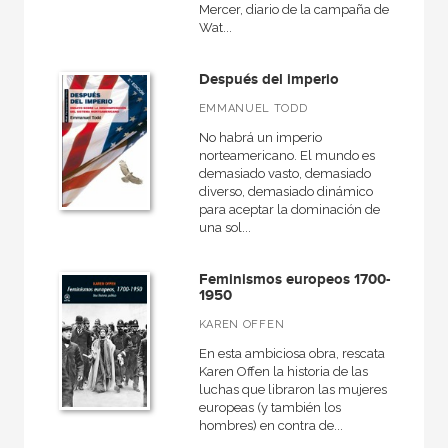
Mercer, diario de la campaña de
América
Wat...
Egipto
Después del imperio
Medieval
EMMANUEL TODD
General
No habrá un imperio
VER TODAS... (16)
norteamericano. El mundo es
demasiado vasto, demasiado
diverso, demasiado dinámico
para aceptar la dominación de
una sol...
NUESTRAS COLECCIONES
Feminismos europeos 1700-
Anverso
1950
Arte en contexto
KAREN OFFEN
Atlas Akal
En esta ambiciosa obra, rescata
Karen Offen la historia de las
Básica de Bolsillo  Serie Clásicos de la literatura italiana
luchas que libraron las mujeres
europeas (y también los
Básica de Bolsillo  Serie Referencia
hombres) en contra de...