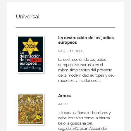
FILTRADO POR:
Universal
Ciencias humanas y sociales
Historia
La destrucción de los judíos
Universal
europeos
RAUL HILBERG
La destrucción de los judíos
europeos se incrusta en el
MATERIAS
mismísimo centro del proyecto
de la modernidad europea y del
Arqueología
modelo civilizador occi...
Europa
Armas
Roma
AA.VV.
Actual
«A cada cañonazo, hombres y
Prehistoria
caballos caían como la hierba
bajo la guadaña del
Grecia
segador.»Capitán Alexander