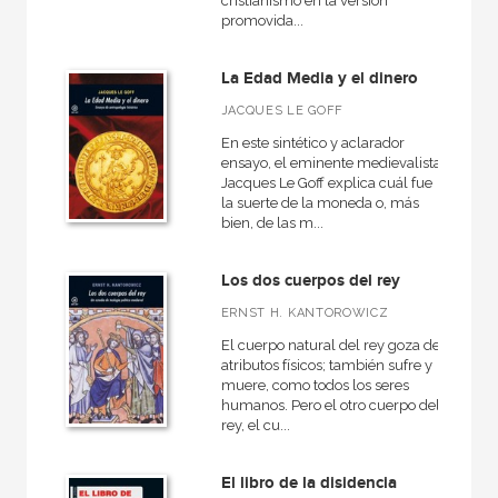
cristianismo en la versión
promovida...
La Edad Media y el dinero
JACQUES LE GOFF
En este sintético y aclarador
ensayo, el eminente medievalista
Jacques Le Goff explica cuál fue
la suerte de la moneda o, más
bien, de las m...
Los dos cuerpos del rey
ERNST H. KANTOROWICZ
El cuerpo natural del rey goza de
atributos físicos; también sufre y
muere, como todos los seres
humanos. Pero el otro cuerpo del
rey, el cu...
El libro de la disidencia