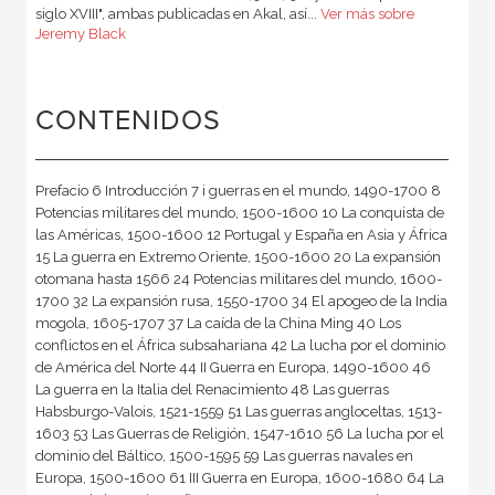
siglo XVIII", ambas publicadas en Akal, así...
Ver más sobre
Jeremy Black
CONTENIDOS
Prefacio 6 Introducción 7 i guerras en el mundo, 1490-1700 8
Potencias militares del mundo, 1500-1600 10 La conquista de
las Américas, 1500-1600 12 Portugal y España en Asia y África
15 La guerra en Extremo Oriente, 1500-1600 20 La expansión
otomana hasta 1566 24 Potencias militares del mundo, 1600-
1700 32 La expansión rusa, 1550-1700 34 El apogeo de la India
mogola, 1605-1707 37 La caída de la China Ming 40 Los
conflictos en el África subsahariana 42 La lucha por el dominio
de América del Norte 44 II Guerra en Europa, 1490-1600 46
La guerra en la Italia del Renacimiento 48 Las guerras
Habsburgo-Valois, 1521-1559 51 Las guerras angloceltas, 1513-
1603 53 Las Guerras de Religión, 1547-1610 56 La lucha por el
dominio del Báltico, 1500-1595 59 Las guerras navales en
Europa, 1500-1600 61 III Guerra en Europa, 1600-1680 64 La