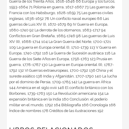
Guerra de los Treinta Años, 1618-1648 66 Europa y los turcos,
1593-1664 71 Polonia en guerra, 1617-1667 73 Las guerras de
Francia con los Habsburgo, 1628-1659 75 Las guerras civiles
inglesas, 1638-1652 78 Un conflicto naval europeo 86 Las
guerras de Luis XIV (I), 1672-1679 89 IV Guerra en Europa,
1680-1740 92 La derrota de los otomanos, 1683-1717 94
Conflictos en Gran Bretaña, 1685-1746 98 Las guerras de Luis
XIV (II), 1688-1714 104 La Gran Guerra del Norte, 1700-1721
109 La guerra en Europa oriental (I), 1710-1739 113 V Guerra en
Europa, 1740-1792 116 La Guerra de Sucesión austríaca 118 La
Guerra de los Siete Años en Europa, 1756-1763 123 Prusia en
guerra, 1778-1787 130 La guerra en Europa oriental (II), 1787-
1792 132 VI Guerras extraeuropeas, 1700-1792 136 China y el
sureste asiático 138 India y Afganistán, 1707-1790 140 La lucha
por el dominio de Persia, 1709-1785 142 La guerra en África
144 América en el siglo xviii 146 El conflicto británico con los
Borbones, 1739-1763 150 La Revolución americana 154 La
expansión británica en la India 160 Conclusión: el poderío
militar en el mundo, 1792 164 Bibliografía 166 Cronología 168
Índice de nombres 178 Créditos de las ilustraciones 192