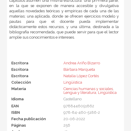
capítulos asumen una misma estructura: una pri-mera parte,
en la que se exponen de manera accesible y divulgativa
aquellas novedades teóricas y empíricas de cada una de las
materias; una aplicada, donde se ofrecen ejercicios modelo y
pautas para que el docente pueda implementar
didácticamente estos recursos, y una última, destinada a la
bibliografía recomendada, que puede servir para que el lector
amplíe sus conocimientos e intereses.
Escritora
Andrea Ariño Bizarro
Escritora
Bárbara Marqueta
Escritora
Natalia López Cortés
Colección
Lingüística
Materia
Ciencias humanas y sociales
,
Lengua y literatura
,
Lingüística
Idioma
Castellano
EAN
9788446051862
ISBN
978-84-460-5186-2
Fecha publicación
20-06-2022
Páginas
256