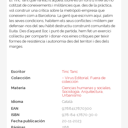
El Tinc Tant que ha escrit aquest llibre és un fons d’inversió no
cotitzat de coneixements i militàncies que, des de la pràctica,
vol construir una crítica sobre la metròpoli-empresa que
coneixem com a Barcelona. La gent que escrivim aquí, patim
les seves condicions, habitem els seus conflictes i militem per
defensar-nos del seu hàbit destructiu construint comunitats de
lluita. Des d’aquest lloc i punt de partida, hem fet un exercici
col·lectiu per compartir i donar-nos eines crítiques per teixir
formes de resistència i autonomia des del territori i des dels
marges.
Escritor
Tinc Tanc
Colección
~ Virus Editorial. Fuera de
colección
Materia
Ciencias humanas y sociales
,
Sociología
,
Arquitectura
,
Urbanismo
Idioma
Català
EAN
9788417870300
ISBN
978-84-17870-30-0
Fecha publicación
20-11-2023
Páginas
288