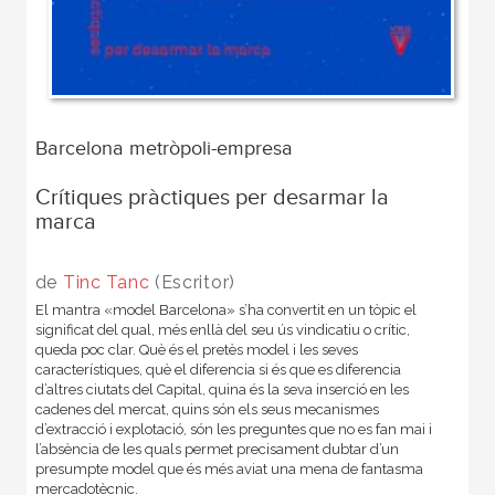
Barcelona metròpoli-empresa
Crítiques pràctiques per desarmar la
marca
de
Tinc Tanc
(Escritor)
El mantra «model Barcelona» s’ha convertit en un tòpic el
significat del qual, més enllà del seu ús vindicatiu o crític,
queda poc clar. Què és el pretès model i les seves
característiques, què el diferencia si és que es diferencia
d’altres ciutats del Capital, quina és la seva inserció en les
cadenes del mercat, quins són els seus mecanismes
d’extracció i explotació, són les preguntes que no es fan mai i
l’absència de les quals permet precisament dubtar d’un
presumpte model que és més aviat una mena de fantasma
mercadotècnic.