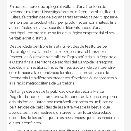
En aquest llibre, que aplega al voltant d’una trentena de
persones militants i investigadores de diferents àmbits, llocs i
lluites, s’aborden des dels grans trets estratègics per disposar el
territori per la productivitat i per produir el territori mateix, fins
als conflictes socials associats a diferents capes d’una
metròpoli-empresa que ha fet de la lògica empresarial el seu
veritable tret distintiu.
Des del delta de l’Ebre fins al riu Ter; des de les lluites per
l’habitatge fins a la mobilitat metropolitana, el turisme o
l’especulació; des dels estralls de l’agroindústria a la Segarra o
a Osona fins als territoris de sacrifici del Camp de Tarragona;
des del mar i el litoral fins al Pirineu, tractem de comprendre
com funciona la colonització territorial, la terciarització de
l’economia i els diferents processos d’explotació i despossessió
a la regió metropolitana de Barcelona.
Vint anys després de la publicació de Barcelona Marca
Registrada, aquest llibre renova les eines de la crítica en plena
crisi sistèmica. Barcelona metròpoli-empresa és un llibre de
part, fet des de baix i des de les entranyes de la bèstia, que
aborda les línies mestres d’un present i un futur depredador,
escrit des de les pràctiques i les resistències que s’insereixen en
els seus conflictes.