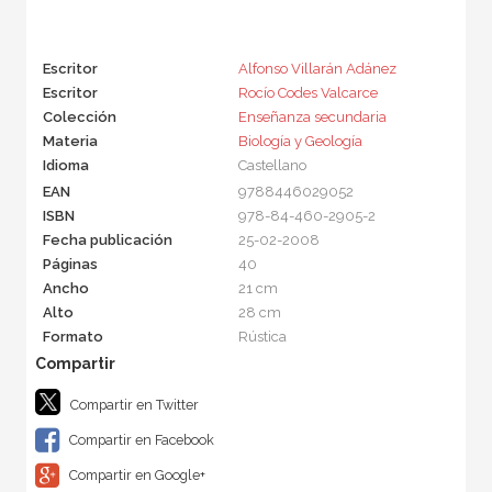
Escritor
Alfonso Villarán Adánez
Escritor
Rocío Codes Valcarce
Colección
Enseñanza secundaria
Materia
Biología y Geología
Idioma
Castellano
EAN
9788446029052
ISBN
978-84-460-2905-2
Fecha publicación
25-02-2008
Páginas
40
Ancho
21 cm
Alto
28 cm
Formato
Rústica
Compartir en Twitter
Compartir en Facebook
Compartir en Google+