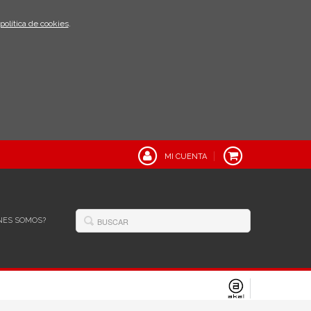
política de cookies
.
MI CUENTA
NES SOMOS?