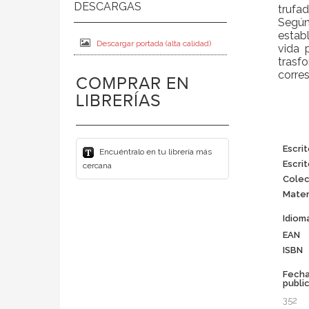
trufad
Según
estab
Descargar portada (alta calidad)
vida 
trasf
corres
COMPRAR EN
LIBRERÍAS
Escrit
Encuéntralo en tu librería más
Escrit
cercana
Colec
Mater
Idiom
EAN
ISBN
Fech
publi
352