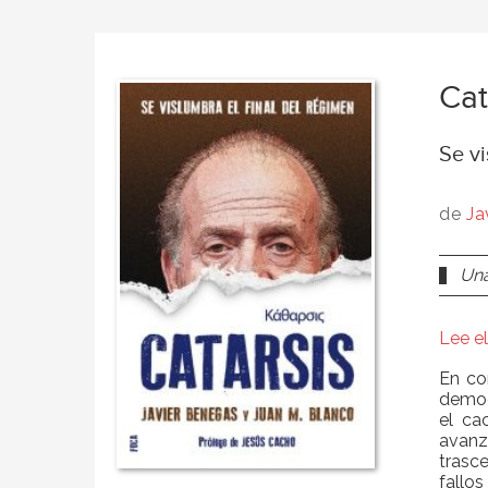
Cat
Se vi
de
Ja
Una
Lee el
En con
democ
el ca
avanz
trasce
fallo