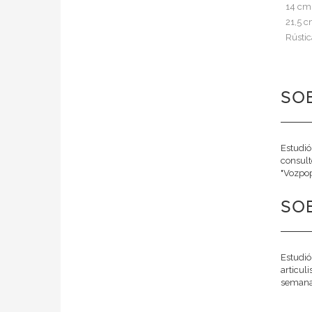
14 cm
21,5 
Rústic
SOB
Estudió
consult
"Vozpop
SOB
Estudió
articul
semanal