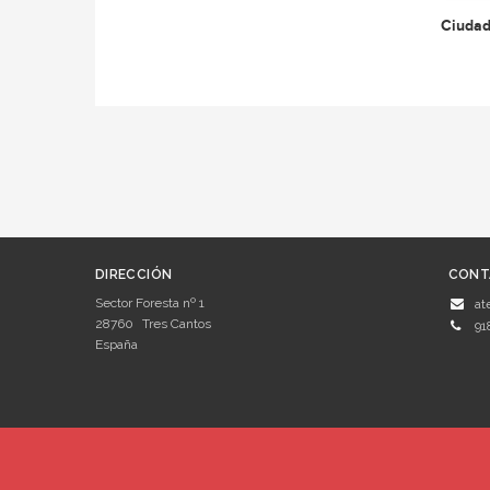
Ciudad
DIRECCIÓN
CONT
Sector Foresta nº 1
at
28760
Tres Cantos
91
España