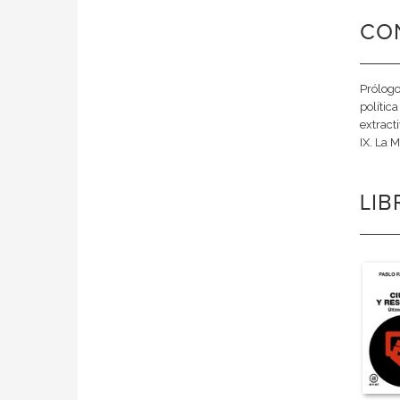
CO
Prólogo,
política
extract
IX. La 
LI