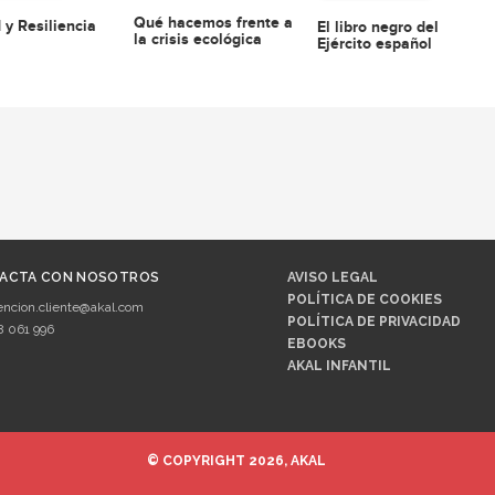
Qué hacemos frente a
 y Resiliencia
El libro negro del
la crisis ecológica
Ejército español
ACTA CON NOSOTROS
AVISO LEGAL
POLÍTICA DE COOKIES
encion.cliente@akal.com
POLÍTICA DE PRIVACIDAD
8 061 996
EBOOKS
AKAL INFANTIL
© COPYRIGHT 2026, AKAL