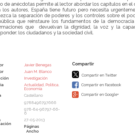
o de anécdotas permite al lector abordar los capítulos en e
 los autores, España tiene futuro pero necesita urgenteme
lezca la separación de poderes y los controles sobre el pod
pública que reinstaure los fundamentos de la democracia c
ormaciones que
devuelvan la dignidad, la voz y la capa
ponder: los ciudadanos y la sociedad civil.
or
Javier Benegas
or
Juan M. Blanco
Compartir en Twitter
ción
Investigación
ia
Actualidad
,
Política
,
Compartir en Facebook
Economía
Compartir en Google+
a
Castellano
9788496797666
978-84-96797-66-
6
a
27-05-2013
cación
Páginas
Ancho