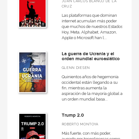
JUAN CARLOS BLANCO DE LA
CRUZ
Las plataformas que dominan
internet acumulan más poder
que muchos de nuestros Estados.
Hoy, Meta, Alphabet, Amazon,
Apple o Microsoft han l...
La guerra de Ucrania y el
orden mundial euroasiático
GLENN DIESEN
Quinientos años de hegemonía
occidental están llegando a su
fin, mientras aumenta la
aspiración de la mayoría global a
un orden mundial basa...
Trump 2.0
ROBERTO MONTOYA
Más fuerte, con más poder,
aupado por tecnoligarcas como