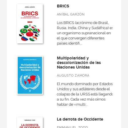
BRICS
ANÍBAL GARZÓN
Los BRICS (acrónimo de Brasil,
Rusia, India, China y Sudáfrica) es
un organismo supranacional en
el que convergen diferentes
países identifi...
Multipolaridad y
descolonización de las
Naciones Unidas
AUGUSTO ZAMORA
El mundo dominado por Estados
Unidos y sus adláteres desde el
colapso de la URSS está llegando
a su fin. Cada vez más oímos
hablar de «multi...
La derrota de Occidente
EMMANUEL TODD