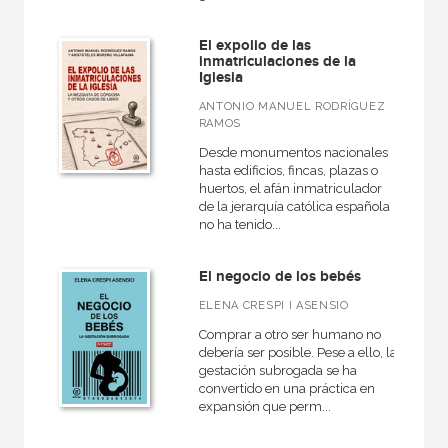
NUESTRAS COLECCIONES
A fondo
El expolio de las
inmatriculaciones de la
Iglesia
Anverso
ANTONIO MANUEL RODRÍGUEZ
Básica de bolsillo
RAMOS
Básica de Bolsillo  Serie Cien palabras
Desde monumentos nacionales
hasta edificios, fincas, plazas o
Biografías
huertos, el afán inmatriculador
de la jerarquía católica española
Ciencia
no ha tenido...
Cómo leer
El negocio de los bebés
Cuestiones de antagonismo
ELENA CRESPI I ASENSIO
Educación
Comprar a otro ser humano no
Grandes temas  Gran formato
debería ser posible. Pese a ello, la
gestación subrogada se ha
convertido en una práctica en
VER TODAS... (23)
expansión que perm...