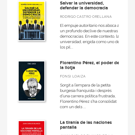
Salvar la universidad,
defender la democracia
NUESTROS FORMATOS
RODRIGO CASTRO ORELLANA
Cartoné
El empuje autoritario nos aboca a
un profundo declive de nuestras
Ebook
democracias. En este contexto, la
universidad, erigida como uno de
Ebook
los pil...
Papel
Florentino Pérez, el poder de
Rústica
la llotja
FONSI LOAIZA
Sorgit a l’empara de la petita
burgesia franquista i després
CATÁLOGOS PDF
d’una carrera política frustrada,
Florentino Pérez s’ha consolidat
Catálogos PDF
com un dels ...
La tiranía de las naciones
pantalla