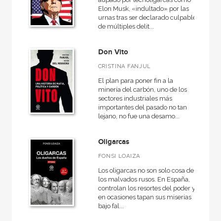
Elon Musk, «indultado» por las
urnas tras ser declarado culpable
de múltiples delit...
Don Vito
CRISTINA FANJUL
El plan para poner fin a la
minería del carbón, uno de los
sectores industriales más
importantes del pasado no tan
lejano, no fue una desamo...
Oligarcas
FONSI LOAIZA
Los oligarcas no son solo cosa de
los malvados rusos. En España,
controlan los resortes del poder y
en ocasiones tapan sus miserias
bajo fal...