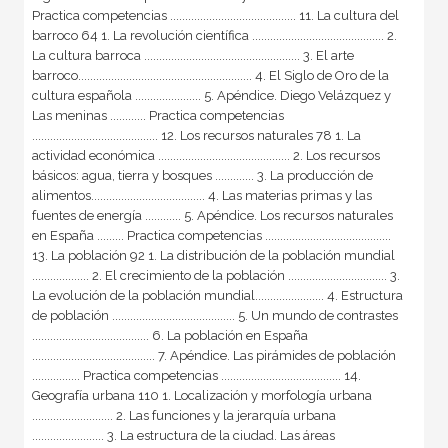
Practica competencias .......................................... 11. La cultura del
barroco 64 1. La revolución científica ............................................ 2.
La cultura barroca .................................................... 3. El arte
barroco.......................................................... 4. El Siglo de Oro de la
cultura española ...................... 5. Apéndice. Diego Velázquez y
Las meninas ............ Practica competencias
.......................................... 12. Los recursos naturales 78 1. La
actividad económica ............................................ 2. Los recursos
básicos: agua, tierra y bosques ............. 3. La producción de
alimentos...................................... 4. Las materias primas y las
fuentes de energía ............ 5. Apéndice. Los recursos naturales
en España ......... Practica competencias ..........................................
13. La población 92 1. La distribución de la población mundial
................... 2. El crecimiento de la población ................................. 3.
La evolución de la población mundial....................... 4. Estructura
de población ......................................... 5. Un mundo de contrastes
....................................... 6. La población en España
......................................... 7. Apéndice. Las pirámides de población
................ Practica competencias ........................................ 14.
Geografía urbana 110 1. Localización y morfología urbana
........................... 2. Las funciones y la jerarquía urbana
........................ 3. La estructura de la ciudad. Las áreas