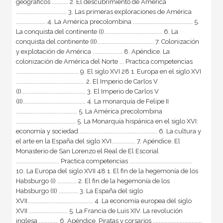
geográficos ........... 2. El descubrimiento de América
.................................. 3. Las primeras exploraciones de América
.................... 4. La América precolombina ........................................ 5.
La conquista del continente (I)....................................... 6. La
conquista del continente (II)...................................... 7. Colonización
y explotación de América .................... 8. Apéndice. La
colonización de América del Norte ... Practica competencias
.......................................... 9. El siglo XVI 28 1. Europa en el siglo XVI
.............................................. 2. El Imperio de Carlos V
(I)........................................... 3. El Imperio de Carlos V
(II).......................................... 4. La monarquía de Felipe II
......................................... 5. La América precolombina
........................................ 5. La Monarquía hispánica en el siglo XVI:
economía y sociedad..................................................... 6. La cultura y
el arte en la España del siglo XVI................ 7. Apéndice. El
Monasterio de San Lorenzo el Real de El Escorial
............................. Practica competencias ..........................................
10. La Europa del siglo XVII 48 1. El fin de la hegemonía de los
Habsburgo (I) ............. 2. El fin de la hegemonía de los
Habsburgo (II) ............. 3. La España del siglo
XVII............................................ 4. La economía europea del siglo
XVII .......................... 5. La Francia de Luis XIV. La revolución
inglesa ............. 6. Apéndice. Piratas y corsarios .................................