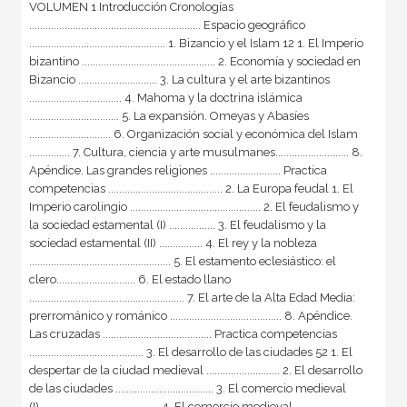
VOLUMEN 1 Introducción Cronologías
............................................................... Espacio geográfico
.................................................. 1. Bizancio y el Islam 12 1. El Imperio
bizantino ................................................. 2. Economía y sociedad en
Bizancio ............................. 3. La cultura y el arte bizantinos
.................................. 4. Mahoma y la doctrina islámica
................................. 5. La expansión. Omeyas y Abasíes
.............................. 6. Organización social y económica del Islam
............... 7. Cultura, ciencia y arte musulmanes........................... 8.
Apéndice. Las grandes religiones .......................... Practica
competencias .......................................... 2. La Europa feudal 1. El
Imperio carolingio ................................................ 2. El feudalismo y
la sociedad estamental (I) ................. 3. El feudalismo y la
sociedad estamental (II) ................ 4. El rey y la nobleza
.................................................... 5. El estamento eclesiástico: el
clero............................. 6. El estado llano
......................................................... 7. El arte de la Alta Edad Media:
prerrománico y románico ......................................... 8. Apéndice.
Las cruzadas ........................................ Practica competencias
.......................................... 3. El desarrollo de las ciudades 52 1. El
despertar de la ciudad medieval ........................... 2. El desarrollo
de las ciudades .................................... 3. El comercio medieval
(I)............................................ 4. El comercio medieval