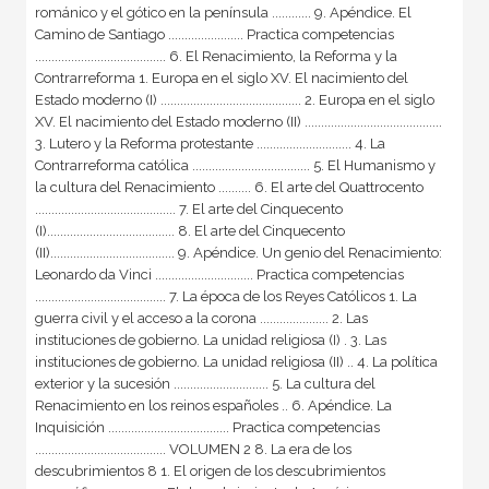
románico y el gótico en la península ............ 9. Apéndice. El
Camino de Santiago ....................... Practica competencias
........................................ 6. El Renacimiento, la Reforma y la
Contrarreforma 1. Europa en el siglo XV. El nacimiento del
Estado moderno (I) ........................................... 2. Europa en el siglo
XV. El nacimiento del Estado moderno (II) ..........................................
3. Lutero y la Reforma protestante ............................. 4. La
Contrarreforma católica .................................... 5. El Humanismo y
la cultura del Renacimiento .......... 6. El arte del Quattrocento
........................................... 7. El arte del Cinquecento
(I)....................................... 8. El arte del Cinquecento
(II)...................................... 9. Apéndice. Un genio del Renacimiento:
Leonardo da Vinci .............................. Practica competencias
........................................ 7. La época de los Reyes Católicos 1. La
guerra civil y el acceso a la corona ..................... 2. Las
instituciones de gobierno. La unidad religiosa (I) . 3. Las
instituciones de gobierno. La unidad religiosa (II) .. 4. La política
exterior y la sucesión ............................. 5. La cultura del
Renacimiento en los reinos españoles .. 6. Apéndice. La
Inquisición ..................................... Practica competencias
........................................ VOLUMEN 2 8. La era de los
descubrimientos 8 1. El origen de los descubrimientos