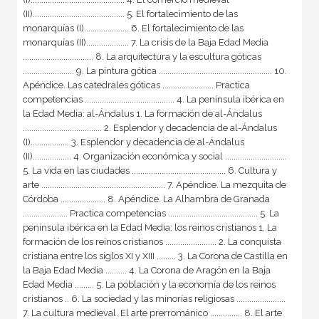
(II)........................................... 5. El fortalecimiento de las
monarquías (I)..................... 6. El fortalecimiento de las
monarquías (II).................... 7. La crisis de la Baja Edad Media
................................. 8. La arquitectura y la escultura góticas
........................ 9. La pintura gótica ..................................................... 10.
Apéndice. Las catedrales góticas ........................ Practica
competencias .......................................... 4. La península ibérica en
la Edad Media: al-Ándalus 1. La formación de al-Ándalus
..................................... 2. Esplendor y decadencia de al-Ándalus
(I).................. 3. Esplendor y decadencia de al-Ándalus
(II).................. 4. Organización económica y social .............................
5. La vida en las ciudades ............................................ 6. Cultura y
arte .......................................................... 7. Apéndice. La mezquita de
Córdoba ..................... 8. Apéndice. La Alhambra de Granada
..................... Practica competencias .......................................... 5. La
península ibérica en la Edad Media: los reinos cristianos 1. La
formación de los reinos cristianos ........................ 2. La conquista
cristiana entre los siglos XI y XIII ......... 3. La Corona de Castilla en
la Baja Edad Media .......... 4. La Corona de Aragón en la Baja
Edad Media ......... 5. La población y la economía de los reinos
cristianos .. 6. La sociedad y las minorías religiosas .......................
7. La cultura medieval. El arte prerrománico ............... 8. El arte