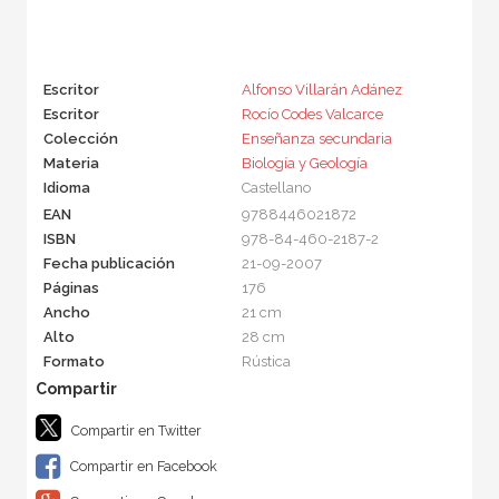
Escritor
Alfonso Villarán Adánez
Escritor
Rocío Codes Valcarce
Colección
Enseñanza secundaria
Materia
Biología y Geología
Idioma
Castellano
EAN
9788446021872
ISBN
978-84-460-2187-2
Fecha publicación
21-09-2007
Páginas
176
Ancho
21 cm
Alto
28 cm
Formato
Rústica
Compartir en Twitter
Compartir en Facebook