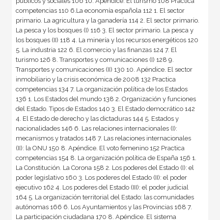
públicos y sociales 106 10. Apéndice. El turismo 108 Practica
competencias 110 6.La economía española 112 1. El sector
primario. La agricultura y la ganadería 114 2. El sector primario.
La pesca y los bosques (I) 116 3. El sector primario. La pesca y
los bosques (II) 118 4. La minería y los recursos energéticos 120
5. La industria 122 6. El comercio y las finanzas 124 7. El
turismo 126 8. Transportes y comunicaciones (I) 128 9.
Transportes y comunicaciones (II) 130 10. Apéndice. El sector
inmobiliario y la crisis económica de 2008 132 Practica
competencias 134 7. La organización política de los Estados
136 1. Los Estados del mundo 138 2. Organización y funciones
del Estado. Tipos de Estados 140 3. El Estado democrático 142
4. El Estado de derecho y las dictaduras 144 5. Estados y
nacionalidades 146 6. Las relaciones internacionales (I):
mecanismos y tratados 148 7. Las relaciones internacionales
(II): la ONU 150 8. Apéndice. El voto femenino 152 Practica
competencias 154 8. La organización política de España 156 1.
La Constitución. La Corona 158 2. Los poderes del Estado (I): el
poder legislativo 160 3. Los poderes del Estado (II): el poder
ejecutivo 162 4. Los poderes del Estado (III): el poder judicial
164 5. La organización territorial del Estado: las comunidades
autónomas 166 6. Los Ayuntamientos y las Provincias 168 7.
La participación ciudadana 170 8. Apéndice. El sistema