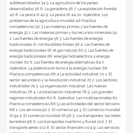
subdesarrollados 34 5. La agricultura de los países
desarrollados 36 6. La ganadería 38 7. La explotación forestal
40 8. La pesca (I) 42 9. La pesca (II) 44 10. Apéndice. Los
problemas de la agricultura mundial 46 Practica
competencias 50 3.Las materias primas y las fuentes de
energía 52 1. Las materias primas y los recursos minerales 54
2. Las fuentes de energía 56 3. Las fuentes de energía
tradicionales (I): combustibles fósiles 58 4. Las fuentes de
energía tradicionales (II): el gas natural 60 5. Las fuentes de
energía tradicionales (III): energía hidroeléctrica y energía
nuclear 62 6. Las fuentes de energía alternativas 64 7.
Apéndice. La polémica en torno a la energía nuclear 66
Practica competencias 68 4.La actividad industrial 70 1. El
sector secundario y la Revolución industrial 72 2. Los sectores
industriales 74 3. La organización industrial. Las nuevas
industrias 76 4. La localización industrial 78 5. Las grandes
regiones industriales 80 6. Apéndice. Las multinacionales 82
Practica competencias 86 5.Las actividades del sector terciario
88 1. Los servicios 90 2. El comercio 92 3. El comercio mundial
(I) 94 4. El comercio mundial (II) 96 5. Los transportes: las redes
terrestres 98 6. Los transportes marítimo y fluvial 100 7. El
transporte aéreo 102 8. El sector financiero 104 9. Los servicios