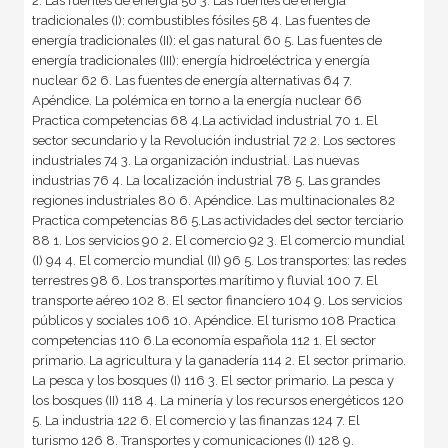
2. Las fuentes de energía 56 3. Las fuentes de energía
tradicionales (I): combustibles fósiles 58 4. Las fuentes de
energía tradicionales (II): el gas natural 60 5. Las fuentes de
energía tradicionales (III): energía hidroeléctrica y energía
nuclear 62 6. Las fuentes de energía alternativas 64 7.
Apéndice. La polémica en torno a la energía nuclear 66
Practica competencias 68 4.La actividad industrial 70 1. El
sector secundario y la Revolución industrial 72 2. Los sectores
industriales 74 3. La organización industrial. Las nuevas
industrias 76 4. La localización industrial 78 5. Las grandes
regiones industriales 80 6. Apéndice. Las multinacionales 82
Practica competencias 86 5.Las actividades del sector terciario
88 1. Los servicios 90 2. El comercio 92 3. El comercio mundial
(I) 94 4. El comercio mundial (II) 96 5. Los transportes: las redes
terrestres 98 6. Los transportes marítimo y fluvial 100 7. El
transporte aéreo 102 8. El sector financiero 104 9. Los servicios
públicos y sociales 106 10. Apéndice. El turismo 108 Practica
competencias 110 6.La economía española 112 1. El sector
primario. La agricultura y la ganadería 114 2. El sector primario.
La pesca y los bosques (I) 116 3. El sector primario. La pesca y
los bosques (II) 118 4. La minería y los recursos energéticos 120
5. La industria 122 6. El comercio y las finanzas 124 7. El
turismo 126 8. Transportes y comunicaciones (I) 128 9.