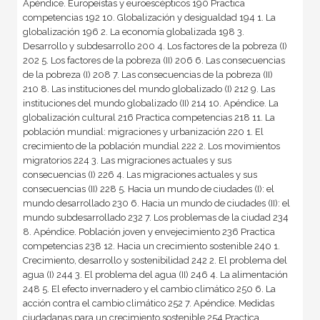
Apéndice. Europeístas y euroescépticos 190 Practica
competencias 192 10. Globalización y desigualdad 194 1. La
globalización 196 2. La economía globalizada 198 3.
Desarrollo y subdesarrollo 200 4. Los factores de la pobreza (I)
202 5. Los factores de la pobreza (II) 206 6. Las consecuencias
de la pobreza (I) 208 7. Las consecuencias de la pobreza (II)
210 8. Las instituciones del mundo globalizado (I) 212 9. Las
instituciones del mundo globalizado (II) 214 10. Apéndice. La
globalización cultural 216 Practica competencias 218 11. La
población mundial: migraciones y urbanización 220 1. El
crecimiento de la población mundial 222 2. Los movimientos
migratorios 224 3. Las migraciones actuales y sus
consecuencias (I) 226 4. Las migraciones actuales y sus
consecuencias (II) 228 5. Hacia un mundo de ciudades (I): el
mundo desarrollado 230 6. Hacia un mundo de ciudades (II): el
mundo subdesarrollado 232 7. Los problemas de la ciudad 234
8. Apéndice. Población joven y envejecimiento 236 Practica
competencias 238 12. Hacia un crecimiento sostenible 240 1.
Crecimiento, desarrollo y sostenibilidad 242 2. El problema del
agua (I) 244 3. El problema del agua (II) 246 4. La alimentación
248 5. El efecto invernadero y el cambio climático 250 6. La
acción contra el cambio climático 252 7. Apéndice. Medidas
ciudadanas para un crecimiento sostenible 254 Practica