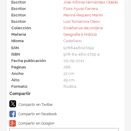
Escritor
José Alfonso Hernández Úbeda
Escritor
Flora Ayuso Ferrera
Escritor
Marina Requero Martín
Escritor
Luis Tornamira Otero
Colección
Enseñanza secundaria
Materia
Geografía e Historia
Idioma
Castellano
EAN
9788446027294
ISBN
978-84-460-2729-4
Fecha publicación
05-09-2011
Páginas
288
Ancho
22 cm
Alto
29 cm
Formato
Rústica
Compartir en Twitter
Compartir en Facebook
Compartir en Google+