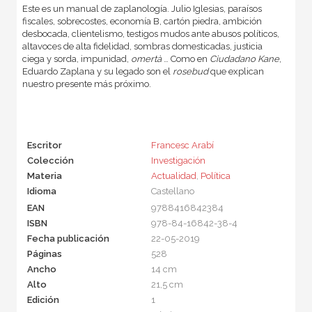
Este es un manual de zaplanología. Julio Iglesias, paraísos
fiscales, sobrecostes, economía B, cartón piedra, ambición
desbocada, clientelismo, testigos mudos ante abusos políticos,
altavoces de alta fidelidad, sombras domesticadas, justicia
ciega y sorda, impunidad,
omertà
… Como en
Ciudadano Kane
,
Eduardo Zaplana y su legado son el
rosebud
que explican
nuestro presente más próximo.
Escritor
Francesc Arabí
Colección
Investigación
Materia
Actualidad
,
Política
Idioma
Castellano
EAN
9788416842384
ISBN
978-84-16842-38-4
Fecha publicación
22-05-2019
Páginas
528
Ancho
14 cm
Alto
21,5 cm
Edición
1