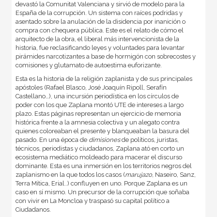
devastó la Comunitat Valenciana y sirvió de modelo para la
España de la corrupción. Un sistema con raíces podridas y
asentado sobre la anulación de la disidencia por inanición o
compra con chequera pública. Este es el relato de cómo el
arquitecto de la obra, el liberal más intervencionista de la
historia, fue reclasificando leyes y voluntades para levantar
pirámides narcotizantes a base de hormigón con sobrecostes y
comisiones y glutamato de autoestima euforizante.
Esta es la historia de la religión zaplanista y de sus principales
apóstoles (Rafael Blasco, José Joaquín Ripoll, Serafín
Castellano…), una incursión periodística en los círculos de
poder con los que Zaplana montó UTE de intereses a largo
plazo. Estas páginas representan un ejercicio de memoria
histórica frente a la amnesia colectiva y un alegato contra
quienes coloreaban el presente y blanqueaban la basura del
pasado. En una época de
dimisiones
de políticos, juristas,
técnicos, periodistas y ciudadanos, Zaplana ató en corto un
ecosistema mediático moldeado para macerar el discurso
dominante. Esta es una inmersión en los territorios negros del
zaplanismo en la que todos los casos (
marujazo
, Naseiro, Sanz,
Terra Mítica, Erial..) confluyen en uno. Porque Zaplana es un
caso en sí mismo. Un precursor de la corrupción que soñaba
con vivir en La Moncloa y traspasó su capital político a
Ciudadanos.