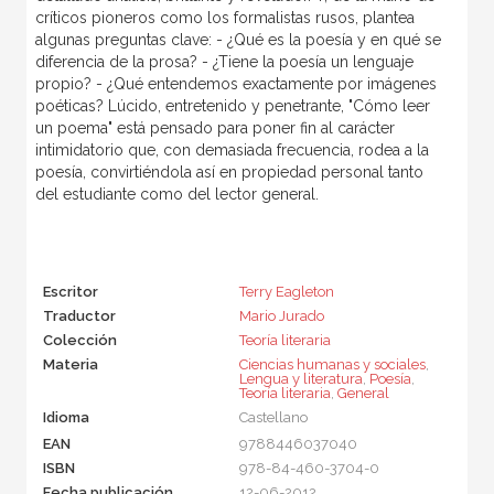
críticos pioneros como los formalistas rusos, plantea
algunas preguntas clave: - ¿Qué es la poesía y en qué se
diferencia de la prosa? - ¿Tiene la poesía un lenguaje
propio? - ¿Qué entendemos exactamente por imágenes
poéticas? Lúcido, entretenido y penetrante, "Cómo leer
un poema" está pensado para poner fin al carácter
intimidatorio que, con demasiada frecuencia, rodea a la
poesía, convirtiéndola así en propiedad personal tanto
del estudiante como del lector general.
Escritor
Terry Eagleton
Traductor
Mario Jurado
Colección
Teoría literaria
Materia
Ciencias humanas y sociales
,
Lengua y literatura
,
Poesía
,
Teoría literaria
,
General
Idioma
Castellano
EAN
9788446037040
ISBN
978-84-460-3704-0
Fecha publicación
12-06-2012