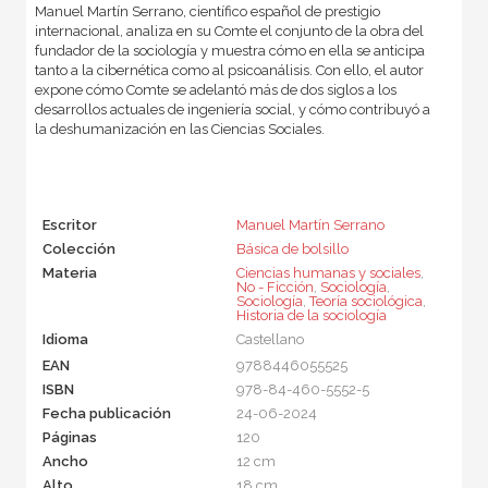
Manuel Martín Serrano, científico español de prestigio
internacional, analiza en su Comte el conjunto de la obra del
fundador de la sociología y muestra cómo en ella se anticipa
tanto a la cibernética como al psicoanálisis. Con ello, el autor
expone cómo Comte se adelantó más de dos siglos a los
desarrollos actuales de ingeniería social, y cómo contribuyó a
la deshumanización en las Ciencias Sociales.
Escritor
Manuel Martín Serrano
Colección
Básica de bolsillo
Materia
Ciencias humanas y sociales
,
No - Ficción
,
Sociología
,
Sociología
,
Teoría sociológica
,
Historia de la sociología
Idioma
Castellano
EAN
9788446055525
ISBN
978-84-460-5552-5
Fecha publicación
24-06-2024
Páginas
120
Ancho
12 cm
Alto
18 cm