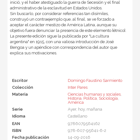
inició, y el haber atestiguado la guerra de Secesión y el final
administrativo de la esclavitud en Estados Unidos.
Sin buscarlo, por considerar referencias tan disímiles,
construyó un contraejemplo que, al final, se ve forzado a
aceptar el carácter mestizo de América Latina, aunque su
objetivo fuera denunciar la presencia de este elemento [étnico].
La presente edición sigue la publicada por "La cultura
argentina" en 1915, con una valiosa introducción de José
Bengoa y un apéndice con correspondencia del autor que
explica sus motivaciones.
Escritor
Domingo Faustino Sarmiento
Colección
Inter Pares
Materia
Ciencias humanas y sociales
,
Historia
,
Política
,
Sociología
,
América
Serie
Ayer, hoy, mañana
Idioma
Castellano
EAN
9786079564162
ISBN
978-607-95641-6-2
Fecha publicación
14-09-2016