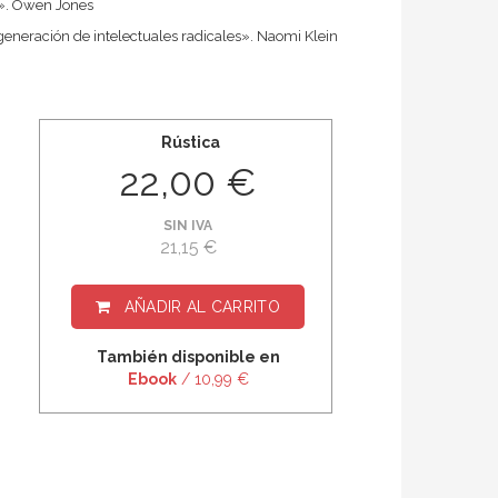
a». Owen Jones
eneración de intelectuales radicales». Naomi Klein
Rústica
22,00 €
SIN IVA
21,15 €
AÑADIR AL CARRITO
También disponible en
Ebook
/ 10,99 €