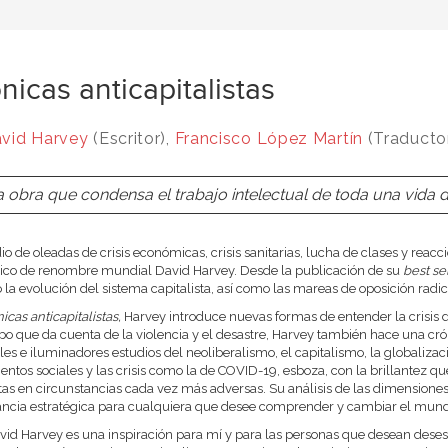
nicas anticapitalistas
vid Harvey
(Escritor),
Francisco López Martín
(Traducto
 obra que condensa el trabajo intelectual de toda una vida de
o de oleadas de crisis económicas, crisis sanitarias, lucha de clases y reacc
rico de renombre mundial David Harvey. Desde la publicación de su
best se
 la evolución del sistema capitalista, así como las mareas de oposición radic
icas anticapitalistas,
Harvey introduce nuevas formas de entender la crisis 
po que da cuenta de la violencia y el desastre, Harvey también hace una crón
les e iluminadores estudios del neoliberalismo, el capitalismo, la globalizaci
ntos sociales y las crisis como la de COVID-19, esboza, con la brillantez qu
stas en circunstancias cada vez más adversas. Su análisis de las dimensiones 
ncia estratégica para cualquiera que desee comprender y cambiar el mun
id Harvey es una inspiración para mí y para las personas que desean dese