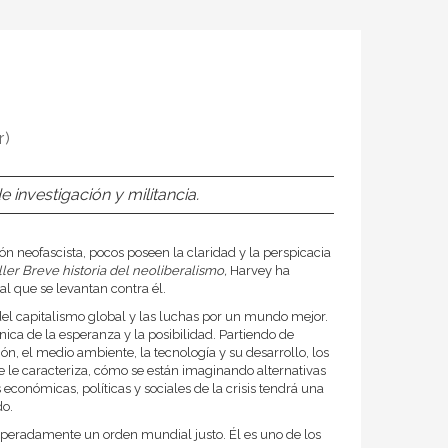
r)
 investigación y militancia.
ión neofascista, pocos poseen la claridad y la perspicacia
ller Breve historia del neoliberalismo,
Harvey ha
al que se levantan contra él.
del capitalismo global y las luchas por un mundo mejor.
ica de la esperanza y la posibilidad. Partiendo de
ón, el medio ambiente, la tecnología y su desarrollo, los
e le caracteriza, cómo se están imaginando alternativas
económicas, políticas y sociales de la crisis tendrá una
do.
speradamente un orden mundial justo. Él es uno de los