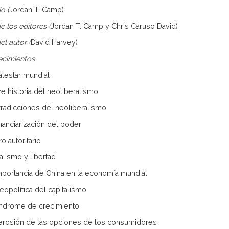
o (
Jordan T. Camp)
e los editores (
Jordan T. Camp y Chris Caruso David)
el autor (
David Harvey)
ecimientos
malestar mundial
ve historia del neoliberalismo
tradicciones del neoliberalismo
inanciarización del poder
iro autoritario
alismo y libertad
importancia de China en la economía mundial
geopolítica del capitalismo
síndrome de crecimiento
 erosión de las opciones de los consumidores