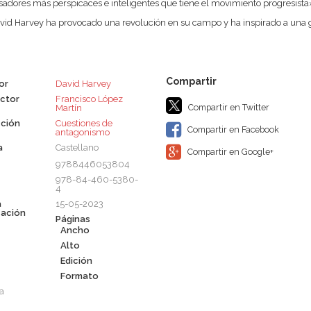
adores más perspicaces e inteligentes que tiene el movimiento progresist
id Harvey ha provocado una revolución en su campo y ha inspirado a una g
or
David Harvey
ctor
Francisco López
Compartir en Twitter
Martín
ción
Cuestiones de
Compartir en Facebook
antagonismo
a
Castellano
Compartir en Google+
9788446053804
978-84-460-5380-
4
a
15-05-2023
cación
Páginas
Ancho
Alto
Edición
Formato
a