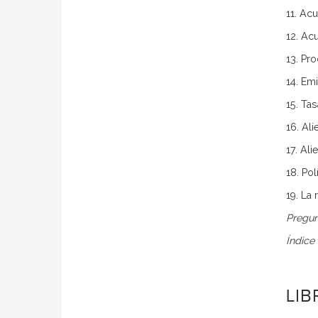
11. Acu
12. Ac
13. Pr
14. Em
15. Tas
16. Al
17. Ali
18. Pol
19. La
Pregun
Índice 
LI