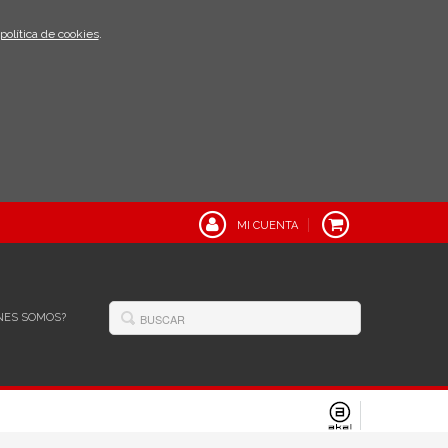
política de cookies
.
MI CUENTA
NES SOMOS?