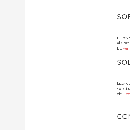
SOB
Entrevi
el Grad
E...
Ver
SO
Licenci
100 tít
cin...
Ve
CO