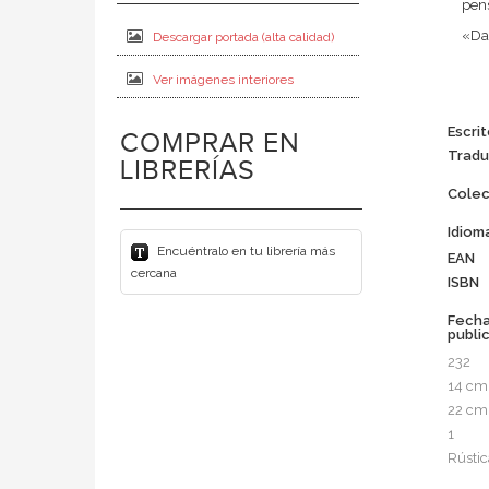
pens
«Dav
Descargar portada (alta calidad)
Ver imágenes interiores
Escrit
COMPRAR EN
Tradu
LIBRERÍAS
Colec
Idiom
Encuéntralo en tu librería más
EAN
cercana
ISBN
Fech
publi
232
14 cm
22 cm
1
Rústic