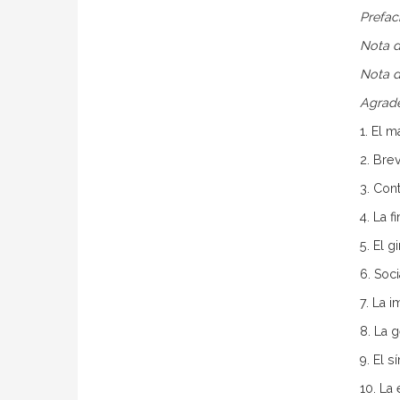
Prefaci
Nota d
Nota d
Agrad
1. El 
2. Bre
3. Con
4. La f
5. El g
6. Soci
7. La 
8. La 
9. El 
10. La