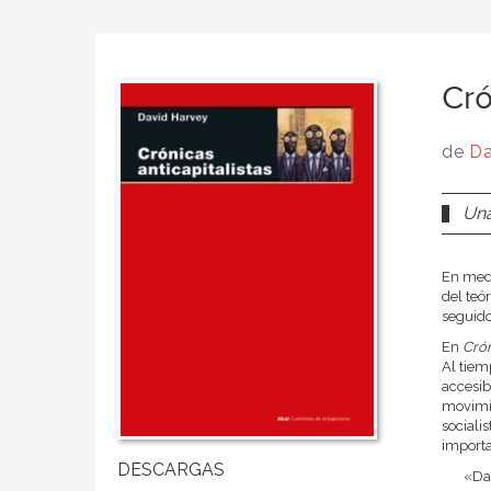
Cró
de
Da
Una
En medi
del teó
seguido
En
Crón
Al tiem
accesib
movimie
sociali
importa
«Dav