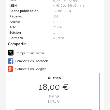
EAN
9786078898534
ISBN
978-607-8898-53-4
Fecha publicación
14-08-2024
Páginas
232
Ancho
13,5 cm
Alto
21 cm
Edición
1
Formato
Rústica
Compartir en Twitter
Compartir en Facebook
Compartir en Google+
Rústica
18,00 €
SIN IVA
17,31 €