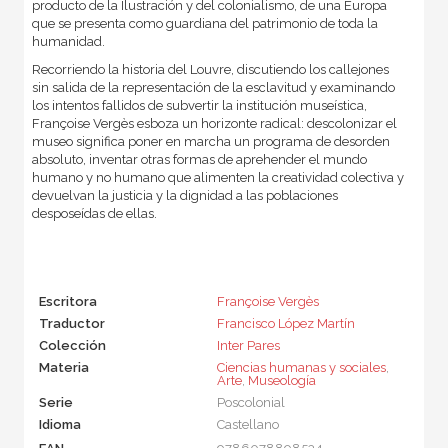
producto de la Ilustración y del colonialismo, de una Europa
que se presenta como guardiana del patrimonio de toda la
humanidad.
Recorriendo la historia del Louvre, discutiendo los callejones
sin salida de la representación de la esclavitud y examinando
los intentos fallidos de subvertir la institución museística,
Françoise Vergès esboza un horizonte radical: descolonizar el
museo significa poner en marcha un programa de desorden
absoluto, inventar otras formas de aprehender el mundo
humano y no humano que alimenten la creatividad colectiva y
devuelvan la justicia y la dignidad a las poblaciones
desposeídas de ellas.
Escritora
Françoise Vergès
Traductor
Francisco López Martín
Colección
Inter Pares
Materia
Ciencias humanas y sociales
,
Arte
,
Museología
Serie
Poscolonial
Idioma
Castellano