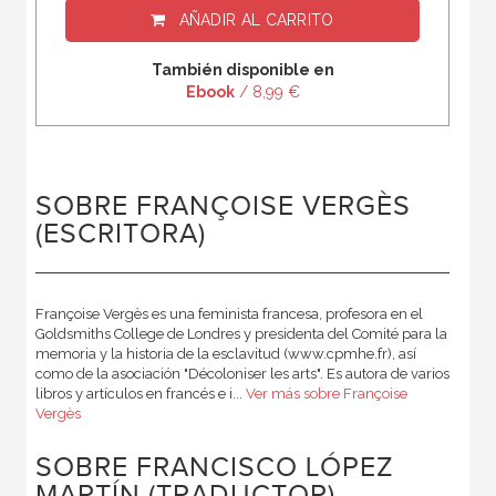
AÑADIR AL CARRITO
También disponible en
Ebook
/ 8,99 €
SOBRE FRANÇOISE VERGÈS
(ESCRITORA)
Françoise Vergès es una feminista francesa, profesora en el
Goldsmiths College de Londres y presidenta del Comité para la
memoria y la historia de la esclavitud (www.cpmhe.fr), así
como de la asociación "Décoloniser les arts". Es autora de varios
libros y artículos en francés e i...
Ver más sobre Françoise
Vergès
SOBRE FRANCISCO LÓPEZ
MARTÍN (TRADUCTOR)