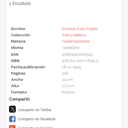
y Escultura).
Escritor
Enrique Arias Anglés
Colección
Arte y estética
Materia
Contemporánea
Idioma
Castellano
EAN
9788446008545
ISBN
978-84-460-0854-5
Fecha publicación
18-11-1999
Páginas
318
Ancho
24 cm
Alto
17,5 cm
Formato
Rústica
Compartir en Twitter
Compartir en Facebook