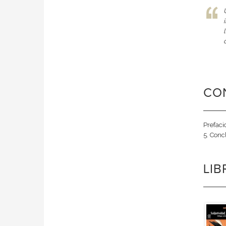
CO
Prefaci
5. Conc
LI