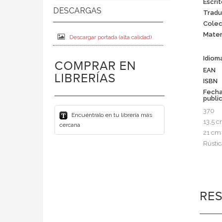
Escrit
Tradu
Colec
Mater
Descargar portada (alta calidad)
Idiom
COMPRAR EN
EAN
LIBRERÍAS
ISBN
Fech
publi
370
Encuéntralo en tu librería más
13,5 
cercana
21 cm
Rústic
RE