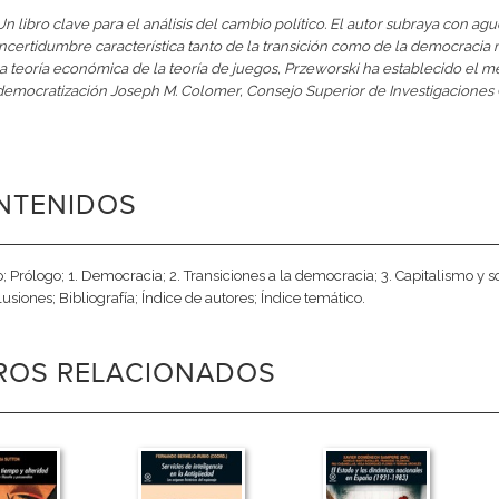
Un libro clave para el análisis del cambio político. El autor subraya con ag
incertidumbre característica tanto de la transición como de la democraci
la teoría económica de la teoría de juegos, Przeworski ha establecido el m
democratización Joseph M. Colomer, Consejo Superior de Investigaciones 
NTENIDOS
o; Prólogo; 1. Democracia; 2. Transiciones a la democracia; 3. Capitalismo y 
lusiones; Bibliografía; Índice de autores; Índice temático.
BROS RELACIONADOS