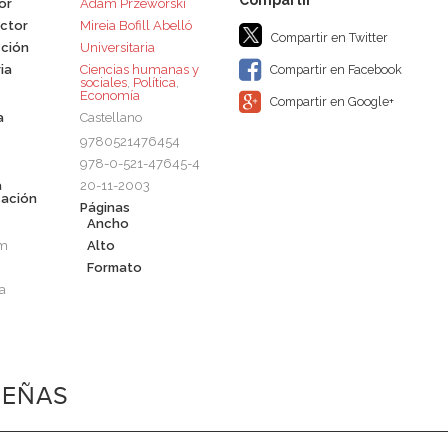
or
Adam Przeworski
ctor
Mireia Bofill Abelló
Compartir en Twitter
ción
Universitaria
ia
Ciencias humanas y
Compartir en Facebook
sociales
,
Política
,
Economía
Compartir en Google+
a
Castellano
9780521476454
978-0-521-47645-4
a
20-11-2003
cación
Páginas
Ancho
cm
Alto
Formato
a
SEÑAS