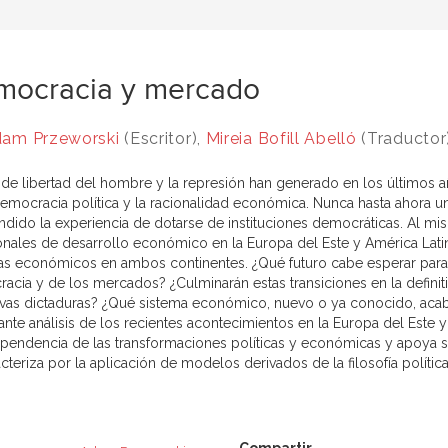
mocracia y mercado
am Przeworski
(Escritor),
Mireia Bofill Abelló
(Traductor
n de libertad del hombre y la represión han generado en los últimos 
democracia política y la racionalidad económica. Nunca hasta ahora 
dido la experiencia de dotarse de instituciones democráticas. Al mism
ionales de desarrollo económico en la Europa del Este y América Latin
as económicos en ambos continentes. ¿Qué futuro cabe esperar para l
acia y de los mercados? ¿Culminarán estas transiciones en la defini
vas dictaduras? ¿Qué sistema económico, nuevo o ya conocido, acab
nte análisis de los recientes acontecimientos en la Europa del Este y 
ependencia de las transformaciones políticas y económicas y apoya s
cteriza por la aplicación de modelos derivados de la filosofía política