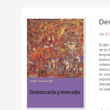
De
de
Ad
El afá
de la 
empren
tradic
sistem
democr
en nue
importa
interd
se cara