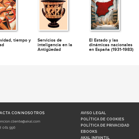
ividad, tiempo y
Servicios de
El Estado y las
dad
inteligencia en la
dinámicas nacionales
Antigüedad
en España (1931-1983)
ACTA CON NOSOTROS
AVISO LEGAL
POLÍTICA DE COOKIES
encion.cliente@akal.com
POLÍTICA DE PRIVACIDAD
8 061 996
EBOOKS
AKAL INFANTIL