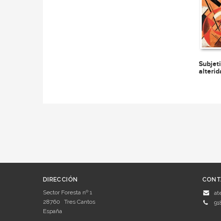
Subjet
alteri
DIRECCIÓN
CONT
Sector Foresta nº 1
at
28760
Tres Cantos
91
España