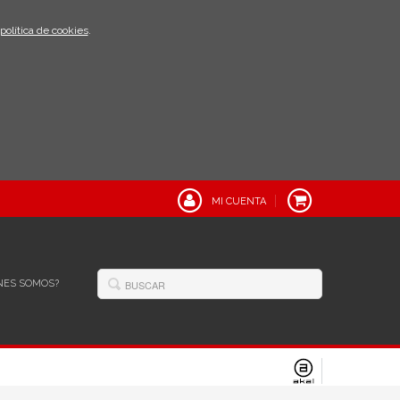
política de cookies
.
MI CUENTA
NES SOMOS?