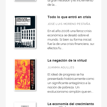
la gran recesión y el incremento
de la...
Todo lo que entró en crisis
JOSÉ LUIS MORENO PESTAÑA
En el año 2008 una feroz crisis
económica se desató sobre el
mundo. Si bien su forma inicial
fue la de una crisis financiera, sus
efectos fu...
La negación de la virtud
JUANMA AGULLES
El ideal de progreso se ha
presentado históricamente como
un significante antagónico a la
noción de pobreza. Un
evolucionismo simplón que en...
La economía del crecimiento