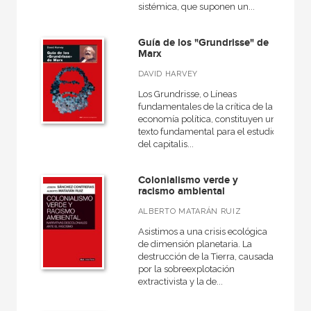
sistémica, que suponen un...
+
Religión
Economía
Guía de los "Grundrisse" de
Marx
+
Bellas Artes
DAVID HARVEY
VER TODAS... (18)
Los Grundrisse, o Líneas
fundamentales de la crítica de la
economía política, constituyen un
texto fundamental para el estudio
del capitalis...
NUESTRAS COLECCIONES
50 Aniversario
Colonialismo verde y
racismo ambiental
A fondo
ALBERTO MATARÁN RUIZ
Akadémica
Asistimos a una crisis ecológica
Anverso
de dimensión planetaria. La
destrucción de la Tierra, causada
Atlas Akal
por la sobreexplotación
extractivista y la de...
Básica de Bolsillo  Serie Cien palabras