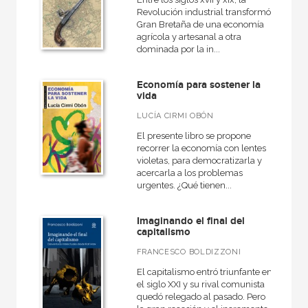
Revolución industrial transformó
Gran Bretaña de una economía
agrícola y artesanal a otra
CATÁLOGOS PDF
dominada por la in...
Catálogos PDF
Economía para sostener la
vida
LUCÍA CIRMI OBÓN
El presente libro se propone
recorrer la economía con lentes
violetas, para democratizarla y
acercarla a los problemas
urgentes. ¿Qué tienen...
Imaginando el final del
capitalismo
FRANCESCO BOLDIZZONI
El capitalismo entró triunfante en
el si­glo XXI y su rival comunista
quedó re­legado al pasado. Pero