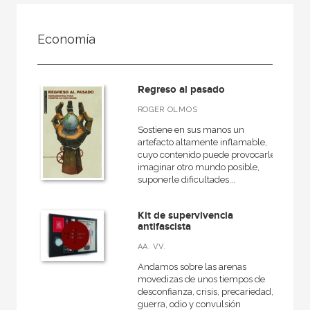
FILTRADO POR:
Economía
Ciencias humanas y sociales
Economía
Regreso al pasado
ROGER OLMOS
Sostiene en sus manos un
MATERIAS
artefacto altamente inflamable,
+
cuyo contenido puede provocarle
Cine
imaginar otro mundo posible,
suponerle dificultades...
Psicología
Pedagogía
Kit de supervivencia
antifascista
Derecho
AA. VV.
Comunicación
Andamos sobre las arenas
+
Geografía
movedizas de unos tiempos de
desconfianza, crisis, precariedad,
+
Arquitectura
guerra, odio y convulsión