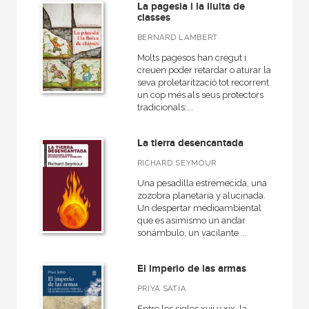
Básica de Bolsillo  Serie Clásicos del pensamiento político
La pagesia i la lluita de
classes
Ciencia, Tecnología, Sociedad e Innovación
BERNARD LAMBERT
Cuestiones de antagonismo
Molts pagesos han cregut i
creuen poder retardar o aturar la
Derecho, empresa familiar y deporte
seva proletarització tot recorrent
un cop més als seus protectors
VER TODAS... (33)
tradicionals:...
La tierra desencantada
RICHARD SEYMOUR
NUESTROS FORMATOS
Una pesadilla estremecida, una
Cartoné
zozobra planetaria y alucinada.
Un despertar medioambiental
Ebook
que es asimismo un andar
sonámbulo, un vacilante ...
Ebook
Papel
El imperio de las armas
Rústica
PRIYA SATIA
Entre los siglos xvii y xix, la