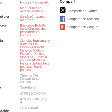
or
Nicolás Maquiavelo
Manuel M.ª de
Compartir en Twitter
Artaza Montero
ctora
Sandra Chaparro
Compartir en Facebook
Martínez
ción
Básica de Bolsillo 
Compartir en Google+
Serie Clásicos del
pensamiento
político
ia
Ciencias humanas y
sociales
,
No -
Ficción
,
Filosofía
,
Historia
,
Política
,
Filosofía
,
Política
,
Moderna
,
Filosofía
política
,
Moderna
,
Historia de las ideas
políticas
,
Teoría
política
Clásicos Del
Pensamiento
Político
a
Castellano
9788446058304
978-84-460-5830-
4
a
16-03-2026
cación