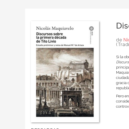
Dis
de
Ni
(Trad
Si la o
Discurs
princip
Maquiav
ciudada
gracia 
republi
Pero en
conside
controv