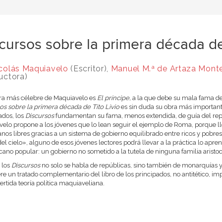
cursos sobre la primera década de
colás Maquiavelo
(Escritor),
Manuel M.ª de Artaza Mont
uctora)
bra más célebre de Maquiavelo es
El príncipe,
a la que debe su mala fama de 
os sobre la primera década de Tito Livio
es sin duda su obra más important
ados, los
Discursos
fundamentan su fama, menos extendida, de guía del repub
elo propone a los jóvenes que lo lean seguir el ejemplo de Roma, porque lle
nos libres gracias a un sistema de gobierno equilibrado entre ricos y pobr
del cielo», alguno de esos jóvenes lectores podrá llevar a la práctica lo apr
cano popular: un gobierno no sometido a la tutela de ninguna familia aristocrá
 los
Discursos
no solo se habla de repúblicas, sino también de monarquías 
re un tratado complementario del libro de los principados, no antitético, i
ertida teoría política maquiaveliana.