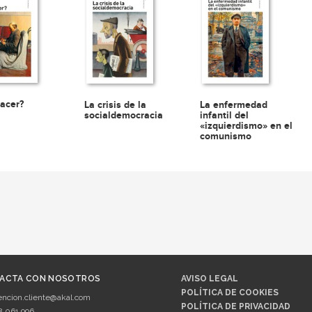
acer?
La crisis de la
La enfermedad
socialdemocracia
infantil del
«izquierdismo» en el
comunismo
ACTA CON NOSOTROS
AVISO LEGAL
POLÍTICA DE COOKIES
encion.cliente@akal.com
POLÍTICA DE PRIVACIDAD
8 061 996