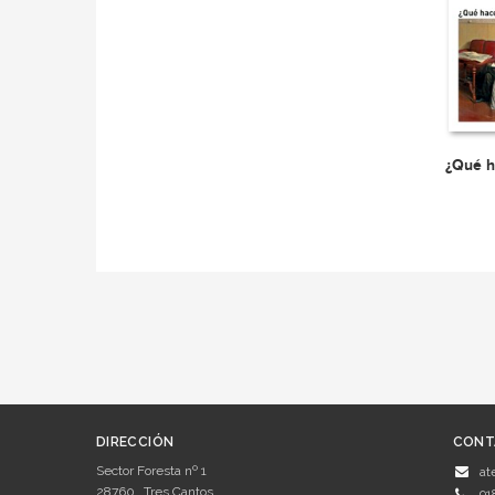
¿Qué h
DIRECCIÓN
CONT
Sector Foresta nº 1
at
28760
Tres Cantos
91