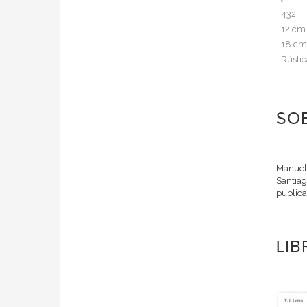
432
12 cm
18 cm
Rústic
SOB
Manuel 
Santiag
publica
LI