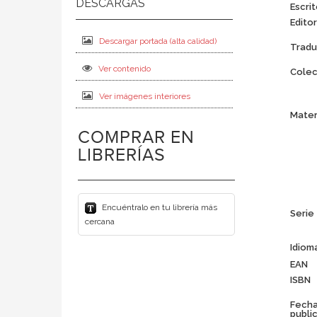
Escrit
Editor
Descargar portada (alta calidad)
Tradu
Ver contenido
Colec
Ver imágenes interiores
Mater
COMPRAR EN
LIBRERÍAS
Encuéntralo en tu librería más
Serie
cercana
Idiom
EAN
ISBN
Fech
publi