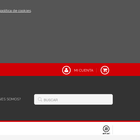
política de cookies
.
MI CUENTA
NES SOMOS?