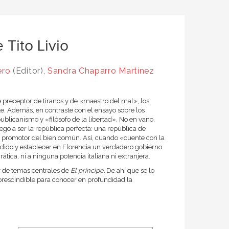
 Tito Livio
ero
(Editor),
Sandra Chaparro Martínez
preceptor de tiranos y de «maestro del mal», los
e. Además, en contraste con el ensayo sobre los
licanismo y «filósofo de la libertad». No en vano,
gó a ser la república perfecta: una república de
es promotor del bien común. Así, cuando «cuente con la
endido y establecer en Florencia un verdadero gobierno
tica, ni a ninguna potencia italiana ni extranjera.
y de temas centrales de
El príncipe.
De ahí que se lo
mprescindible para conocer en profundidad la