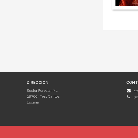
DIRECCIÓN
CONT
Sector Foresta nº 1
at
28760
Tres Cantos
91
España