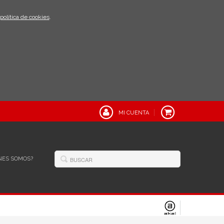
política de cookies
.
MI CUENTA
NES SOMOS?