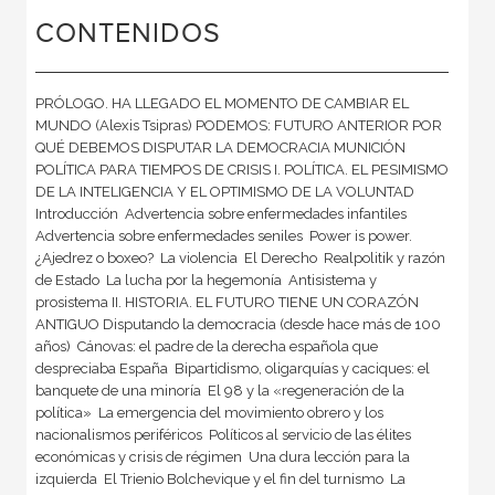
CONTENIDOS
PRÓLOGO. HA LLEGADO EL MOMENTO DE CAMBIAR EL
MUNDO (Alexis Tsipras) PODEMOS: FUTURO ANTERIOR POR
QUÉ DEBEMOS DISPUTAR LA DEMOCRACIA MUNICIÓN
POLÍTICA PARA TIEMPOS DE CRISIS I. POLÍTICA. EL PESIMISMO
DE LA INTELIGENCIA Y EL OPTIMISMO DE LA VOLUNTAD
Introducción  Advertencia sobre enfermedades infantiles 
Advertencia sobre enfermedades seniles  Power is power.
¿Ajedrez o boxeo?  La violencia  El Derecho  Realpolitik y razón
de Estado  La lucha por la hegemonía  Antisistema y
prosistema II. HISTORIA. EL FUTURO TIENE UN CORAZÓN
ANTIGUO Disputando la democracia (desde hace más de 100
años)  Cánovas: el padre de la derecha española que
despreciaba España  Bipartidismo, oligarquías y caciques: el
banquete de una minoría  El 98 y la «regeneración de la
política»  La emergencia del movimiento obrero y los
nacionalismos periféricos  Políticos al servicio de las élites
económicas y crisis de régimen  Una dura lección para la
izquierda  El Trienio Bolchevique y el fin del turnismo  La