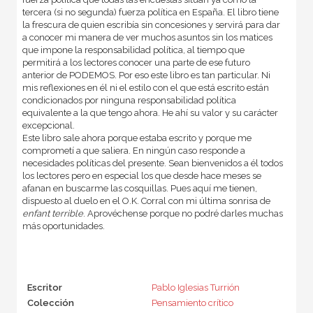
tercera (si no segunda) fuerza política en España. El libro tiene
la frescura de quien escribía sin concesiones y servirá para dar
a conocer mi manera de ver muchos asuntos sin los matices
que impone la responsabilidad política, al tiempo que
permitirá a los lectores conocer una parte de ese futuro
anterior de PODEMOS. Por eso este libro es tan particular. Ni
mis reflexiones en él ni el estilo con el que está escrito están
condicionados por ninguna responsabilidad política
equivalente a la que tengo ahora. He ahí su valor y su carácter
excepcional.
Este libro sale ahora porque estaba escrito y porque me
comprometí a que saliera. En ningún caso responde a
necesidades políticas del presente. Sean bienvenidos a él todos
los lectores pero en especial los que desde hace meses se
afanan en buscarme las cosquillas. Pues aquí me tienen,
dispuesto al duelo en el O.K. Corral con mi última sonrisa de
enfant terrible
. Aprovéchense porque no podré darles muchas
más oportunidades.
Escritor
Pablo Iglesias Turrión
Colección
Pensamiento crítico