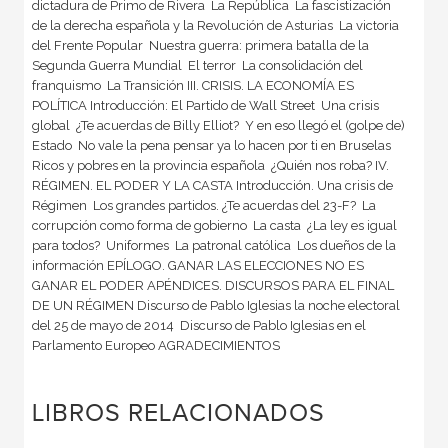
dictadura de Primo de Rivera  La República  La fascistización
de la derecha española y la Revolución de Asturias  La victoria
del Frente Popular  Nuestra guerra: primera batalla de la
Segunda Guerra Mundial  El terror  La consolidación del
franquismo  La Transición III. CRISIS. LA ECONOMÍA ES
POLÍTICA Introducción: El Partido de Wall Street  Una crisis
global  ¿Te acuerdas de Billy Elliot?  Y en eso llegó el (golpe de)
Estado  No vale la pena pensar ya lo hacen por ti en Bruselas 
Ricos y pobres en la provincia española  ¿Quién nos roba? IV.
RÉGIMEN. EL PODER Y LA CASTA Introducción. Una crisis de
Régimen  Los grandes partidos. ¿Te acuerdas del 23-F?  La
corrupción como forma de gobierno  La casta  ¿La ley es igual
para todos?  Uniformes  La patronal católica  Los dueños de la
información EPÍLOGO. GANAR LAS ELECCIONES NO ES
GANAR EL PODER APÉNDICES. DISCURSOS PARA EL FINAL
DE UN RÉGIMEN Discurso de Pablo Iglesias la noche electoral
del 25 de mayo de 2014  Discurso de Pablo Iglesias en el
Parlamento Europeo AGRADECIMIENTOS
LIBROS RELACIONADOS