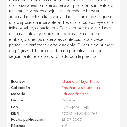
con otras áreas o materias para ampliar conocimientos o
realizar actividades conjuntas, además de trabajar
adecuadamente la transversalidad. Las unidades siguen
una disposición invariable en los cuatro cursos: ejercicio
físico y salud, capacidades físicas, deportes, actividades
en la naturaleza y expresión corporal. Entendemos, sin
embargo, que los materiales confeccionados deben
poseer un carácter abierto y flexible. El reducido número
de páginas del libro del alumno permitirá hacer un
seguimiento teórico coordinado con la práctica.
Escritor
Alejandro Mayor Mayor
Colección
Enseñanza secundaria
Materia
Educación física
Idioma
Castellano
EAN
9788446020493
ISBN
978-84-460-2049-3
Fecha publicación
12-03-2007
Páginas
136