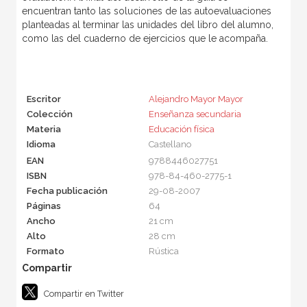
encuentran tanto las soluciones de las autoevaluaciones
planteadas al terminar las unidades del libro del alumno,
como las del cuaderno de ejercicios que le acompaña.
Escritor
Alejandro Mayor Mayor
Colección
Enseñanza secundaria
Materia
Educación física
Idioma
Castellano
EAN
9788446027751
ISBN
978-84-460-2775-1
Fecha publicación
29-08-2007
Páginas
64
Ancho
21 cm
Alto
28 cm
Formato
Rústica
Compartir en Twitter