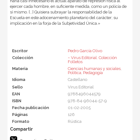
haría casi innecesario el actual aparato de represión física al
ejercer cada hombre, en suficiente medida, como un policía de
sí mismo. [...] Quisiera subrayar la responsabilidad de la
Escuela en este adocenamiento planetario del carácter; su
implicación en la forja de la Subjetividad Única.»
Escritor
Pedro García Olivo
Colección
~ Virus Editorial. Colección
Folletos
Materia
Ciencias humanas y sociales
,
Política
,
Pedagogía
Idioma
Castellano
Sello
Virus Editorial
EAN
9788496044579
ISBN
978-84-96044-57-9
Fecha publicación
01-02-2005
Páginas
126
Formato
Rústica