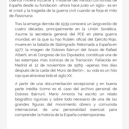
cuenca minera vizcaína y militante del Partido Comunista de
España desde su fundación –ahora hace justo un siglo–, es en
el crisol y la tragedia de la guerra civil cuando se forja el mito
de
Pasionaria.
Tras la amarga derrota de 1939 conocerá un largo exilio de
cuatro décadas, principalmente en la Unión Soviética.
Asume la secretaría general del PCE en plena guerra
mundial, en la que su hijo Rubén, oficial del Ejército Rojo,
muere en la batalla de Stalingrado. Retornada a España en
1977, la imagen de Dolores Ibárruri del brazo de Rafael
Alberti, en el Congreso de los Diputados, constituye una de
las estampas más icónicas de la Transición. Fallecida en
Madrid el 12 de noviembre de 1989 –apenas tres días
después de la caída del Muro de Berlín–, su vida es un hilo
rojo que atraviesa todo el siglo XX.
A partir de una documentación excepcional y en buena
parte inédita (como es el caso del archivo personal de
Dolores Ibárruri), Mario Amorós ha escrito un relato
biográfico riguroso y sobre todo necesario de una de las
grandes figuras del movimiento obrero y comunista
internacional, de una personalidad esencial para
comprender la historia de la España contemporánea.