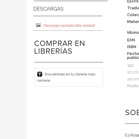
Escrit
Tradu
Colec
Mater
Descargar portada (alta calidad)
Idiom
EAN
COMPRAR EN
ISBN
LIBRERÍAS
Fech
publi
192
17 cm
Encuéntralo en tu librería más
24 cm
cercana
Rústic
SO
Es Rosa