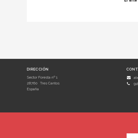
El arte
DIRECCIÓN
CONT
Sector Foresta nº 1
at
28760
Tres Cantos
91
España