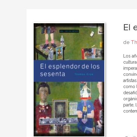
El 
de
T
Los añ
cultura
impera
convin
artist
como l
desafi
orgáni
parte,
contem