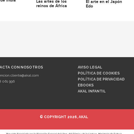
 de India
Las artes de los
El arte en el Japón
reinos de África
Edo
ACTA CON NOSOTROS
AVISO LEGAL
POLÍTICA DE COOKIES
encion.cliente@akal.com
POLÍTICA DE PRIVACIDAD
8 061 996
EBOOKS
AKAL INFANTIL
© COPYRIGHT 2026, AKAL