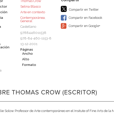
or
Thomas Crow
ctor
Selina Blasco
Compartir en Twitter
ción
Arte en contexto
ia
Contemporánea
,
Compartir en Facebook
General
Compartir en Google+
a
Castellano
9788446011538
978-84-460-1153-8
a
13-12-2001
cación
Páginas
Ancho
Alto
Formato
a
BRE THOMAS CROW (ESCRITOR)
lie Solow Professor de Arte contemporáneo en el Insitute of Fine Arts de la