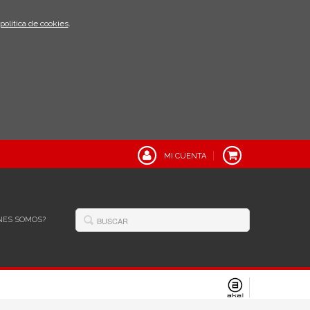
política de cookies
.
MI CUENTA
NES SOMOS?