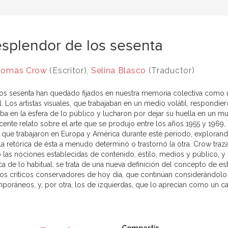
esplendor de los sesenta
homas Crow
(Escritor),
Selina Blasco
(Traductor)
os sesenta han quedado fijados en nuestra memoria colectiva como u
l. Los artistas visuales, que trabajaban en un medio volátil, respondier
ba en la esfera de lo público y lucharon por dejar su huella en un mu
cente relato sobre el arte que se produjo entre los años 1955 y 19
as que trabajaron en Europa y América durante este periodo, explorando
a retórica de ésta a menudo determinó o trastornó la otra. Crow traz
ó las nociones establecidas de contenido, estilo, medios y público, 
ca de lo habitual: se trata de una nueva definición del concepto de e
 los críticos conservadores de hoy día, que continúan considerándolo
poráneos, y, por otra, los de izquierdas, que lo aprecian como un ca