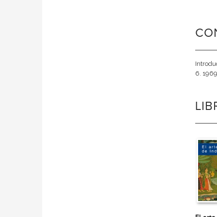
CO
Introdu
6. 1969
LI