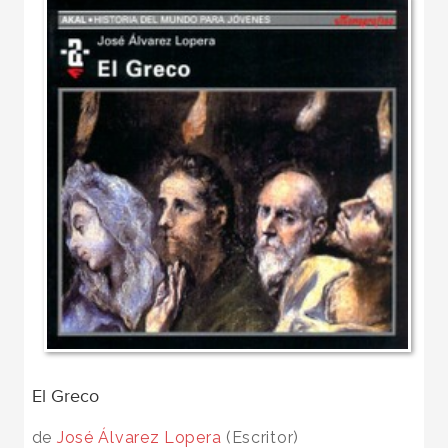
El Greco
de
José Álvarez Lopera
(Escritor)