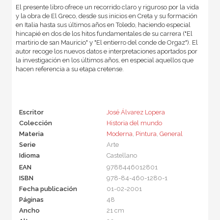
El presente libro ofrece un recorrido claro y riguroso por la vida
y la obra de El Greco, desde sus inicios en Creta y su formación
en Italia hasta sus últimos años en Toledo, haciendo especial
hincapié en dos de los hitos fundamentales de su carrera ("El
martirio de san Mauricio" y "El entierro del conde de Orgaz"). El
autor recoge los nuevos datos e interpretaciones aportados por
la investigación en los últimos años, en especial aquellos que
hacen referencia a su etapa cretense.
Escritor
José Álvarez Lopera
Colección
Historia del mundo
Materia
Moderna
,
Pintura
,
General
Serie
Arte
Idioma
Castellano
EAN
9788446012801
ISBN
978-84-460-1280-1
Fecha publicación
01-02-2001
Páginas
48
Ancho
21 cm