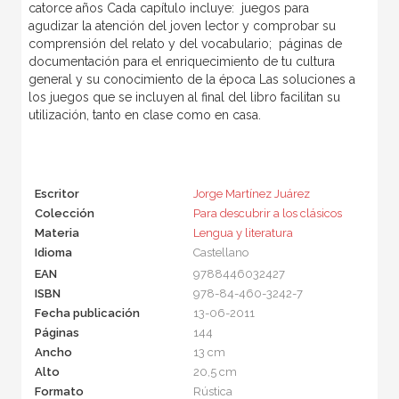
catorce años Cada capítulo incluye:  juegos para
agudizar la atención del joven lector y comprobar su
comprensión del relato y del vocabulario;  páginas de
documentación para el enriquecimiento de tu cultura
general y su conocimiento de la época Las soluciones a
los juegos que se incluyen al final del libro facilitan su
utilización, tanto en clase como en casa.
Escritor
Jorge Martínez Juárez
Colección
Para descubrir a los clásicos
Materia
Lengua y literatura
Idioma
Castellano
EAN
9788446032427
ISBN
978-84-460-3242-7
Fecha publicación
13-06-2011
Páginas
144
Ancho
13 cm
Alto
20,5 cm
Formato
Rústica