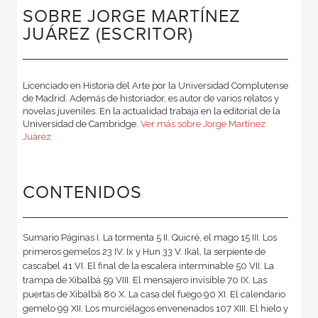
SOBRE JORGE MARTÍNEZ
JUÁREZ (ESCRITOR)
Licenciado en Historia del Arte por la Universidad Complutense
de Madrid. Además de historiador, es autor de varios relatos y
novelas juveniles. En la actualidad trabaja en la editorial de la
Universidad de Cambridge.
Ver más sobre Jorge Martínez
Juárez
CONTENIDOS
Sumario Páginas I. La tormenta 5 II. Quicré, el mago 15 III. Los
primeros gemelos 23 IV. Ix y Hun 33 V. Ikal, la serpiente de
cascabel 41 VI. El final de la escalera interminable 50 VII. La
trampa de Xibalbá 59 VIII. El mensajero invisible 70 IX. Las
puertas de Xibalbá 80 X. La casa del fuego 90 XI. El calendario
gemelo 99 XII. Los murciélagos envenenados 107 XIII. El hielo y