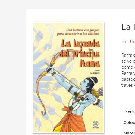
La 
de
Jo
Rama e
se ve 
como e
Rama y
basado
través 
Escrit
Colec
Mater