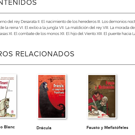
NTENIDOS
etorno del rey Desarata II. El nacimiento de los herederos III. Los demonios noc
de la reina VI. El exilio a la jungla VII. La maldición del rey VIII. La morada 
sasas XI. El combate de los monos XII. El hijo del Viento XIII. El puente hacia 
BROS RELACIONADOS
lo Blanc
Fausto y Mefistófeles
Drácula