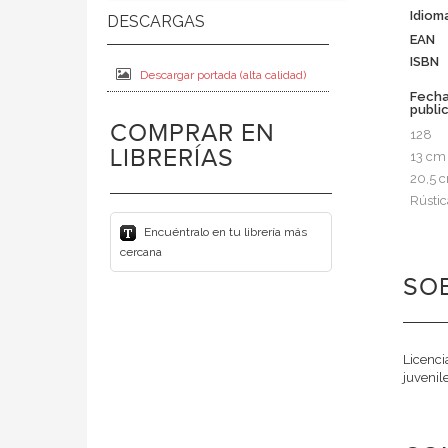
Idiom
EAN
ISBN
Descargar portada (alta calidad)
Fech
publi
COMPRAR EN
128
LIBRERÍAS
13 cm
20,5 
Rústic
Encuéntralo en tu librería más
cercana
SOB
Licenci
juvenil