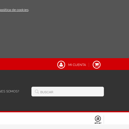
política de cookies
.
MI CUENTA
NES SOMOS?