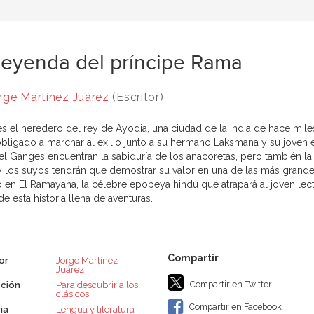
leyenda del príncipe Rama
rge Martínez Juárez
(Escritor)
s el heredero del rey de Ayodia, una ciudad de la India de hace mil
obligado a marchar al exilio junto a su hermano Laksmana y su joven e
l Ganges encuentran la sabiduría de los anacoretas, pero también la 
 los suyos tendrán que demostrar su valor en una de las más grandes 
 en El Ramayana, la célebre epopeya hindú que atrapará al joven lec
de esta historia llena de aventuras.
or
Jorge Martínez
Juárez
Compartir en Twitter
ción
Para descubrir a los
clásicos
Compartir en Facebook
ia
Lengua y literatura