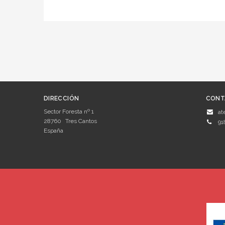
DIRECCIÓN
CONT
Sector Foresta nº 1
at
28760
Tres Cantos
91
España