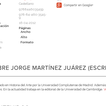
a
Castellano
Compartir en Google+
9788446035459
978-84-460-3545-
9
a
16-04-2012
cación
Páginas
Ancho
Alto
cm
Formato
a
RE JORGE MARTÍNEZ JUÁREZ (ESCR
ado en Historia del Arte por la Universidad Complutense de Madrid. Además de
es. En la actualidad trabaja en la editorial de la Universidad de Cambridge.
V