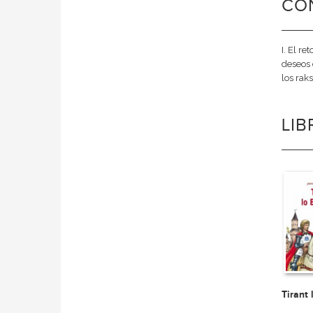
CO
I. El r
deseos 
los rak
LI
Tirant 