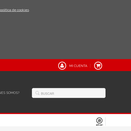
política de cookies
.
MI CUENTA
NES SOMOS?