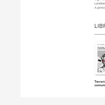
Londres
A princi
LI
Terror
comun