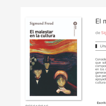
El 
de
Si
Una
Conside
que sob
compor
en los 
generan
que per
apoyado
cultura
Escrit