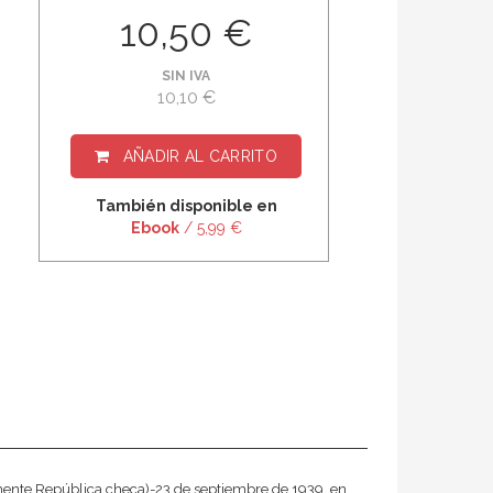
10,50 €
SIN IVA
10,10 €
AÑADIR AL CARRITO
También disponible en
Ebook
/ 5,99 €
mente República checa)-23 de septiembre de 1939, en