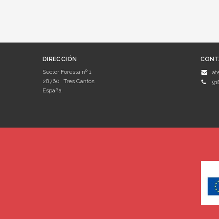
DIRECCIÓN
CONT
Sector Foresta nº 1
at
28760
Tres Cantos
91
España