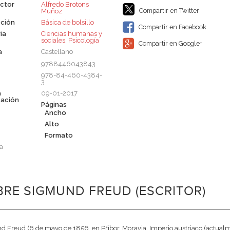
ctor
Alfredo Brotons
Compartir en Twitter
Muñoz
ción
Básica de bolsillo
Compartir en Facebook
ia
Ciencias humanas y
sociales
,
Psicología
Compartir en Google+
a
Castellano
9788446043843
978-84-460-4384-
3
a
09-01-2017
cación
Páginas
Ancho
Alto
Formato
a
RE SIGMUND FREUD (ESCRITOR)
 Freud (6 de mayo de 1856, en Příbor, Moravia, Imperio austriaco (actual