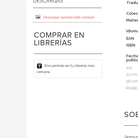
Tradu
Colec
Descargar portada (alta calidad)
Mater
Idiom
COMPRAR EN
EAN
LIBRERÍAS
ISBN
Fech
publi
Encuéntralo en tu librería más
112
cercana
12 cm
18 cm
Rústic
SOB
Sigmund