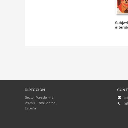
Subjet
alteri
DIRECCIÓN
CONT
Sector Foresta nº 1
at
28760
Tres Cantos
91
España