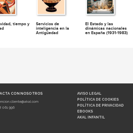
ividad, tiempo y
Servicios de
El Estado y las
dad
inteligencia en la
dinámicas nacionales
Antigüedad
en España (1931-1983)
ACTA CON NOSOTROS
AVISO LEGAL
POLÍTICA DE COOKIES
encion.cliente@akal.com
POLÍTICA DE PRIVACIDAD
8 061 996
EBOOKS
AKAL INFANTIL