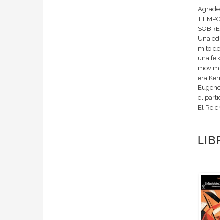
Agradec
TIEMPOS 
SOBRE L
Una edu
mito de
una fe 
movimi
era Ke
Eugenes
el parti
El Reic
LI