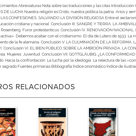
imientos Abreviaturas Nota sobre las traducciones y las citas Introducc
DE LUCHA Nuestra religión es Cristo, nuestra política la patria  Arios y semitas
AS CONFESIONES. SALVANDO LA DIVISIÓN RELIGIOSA Entre el sectarismo y el 
cación cristiana y nacional  Conclusión III. SANGRE Y TIERRA. LA AMBIV
 Rosenberg  Furor protestanticus  Conclusión IV. RENOVACIÓN NACIONA
«activa»  Debemos acabar con el cristianismo  El día de Lutero de 1933  La ri
ento de la fe alemana  Conclusión V. LA CULMINACIÓN DE LA REFORMA. L
rrl  Conclusión VI. EL BIEN PÚBLICO SOBRE LA AMBICIÓN PRIVADA. L
ia  Mujeres  Juventud  Conclusión VII. GOTTGLÄUBIG. ¿LA CONFORMIDAD 
do  Hacia la confrontación  La lucha por la ideología  La relectura de las «
h sagrado Fuentes primarias Bibliografía Índice onomástico Índice de ilustra
BROS RELACIONADOS