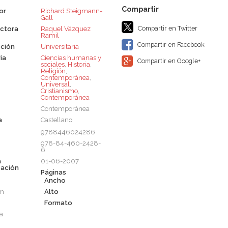
or
Richard Steigmann-
Gall
Compartir en Twitter
ctora
Raquel Vázquez
Ramil
Compartir en Facebook
ción
Universitaria
ia
Ciencias humanas y
Compartir en Google+
sociales
,
Historia
,
Religión
,
Contemporánea
,
Universal
,
Cristianismo
,
Contemporánea
Contemporánea
a
Castellano
9788446024286
978-84-460-2428-
6
a
01-06-2007
cación
Páginas
Ancho
cm
Alto
Formato
a