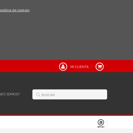
política de cookies
.
MI CUENTA
NES SOMOS?