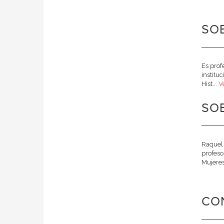
SOB
Es prof
institu
Hist...
V
SO
Raquel 
profeso
Mujeres
CO