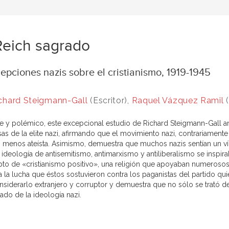
Reich sagrado
pciones nazis sobre el cristianismo, 1919-1945
chard Steigmann-Gall
(Escritor),
Raquel Vázquez Ramil
(
nte y polémico, este excepcional estudio de Richard Steigmann-Gall an
sas de la elite nazi, afirmando que el movimiento nazi, contrariamente 
menos ateísta. Asimismo, demuestra que muchos nazis sentían un vín
 ideología de antisemitismo, antimarxismo y antiliberalismo se inspira
to de «cristianismo positivo», una religión que apoyaban numerosos
a la lucha que éstos sostuvieron contra los paganistas del partido qu
nsiderarlo extranjero y corruptor y demuestra que no sólo se trató de
cado de la ideología nazi.