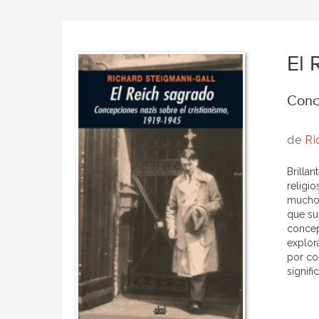
El 
Conce
de
Ri
Brilla
religio
mucho 
que su
concep
explor
por co
signifi