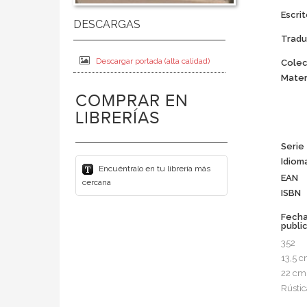
Escrit
Tradu
Descargar portada (alta calidad)
Colec
Mater
COMPRAR EN
LIBRERÍAS
Serie
Idiom
Encuéntralo en tu librería más
EAN
cercana
ISBN
Fech
publi
352
13,5 
22 cm
Rústic