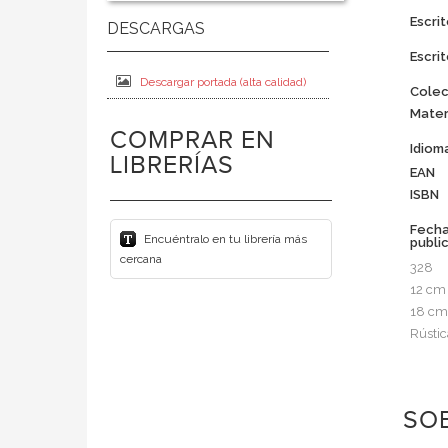
Escrit
Escrit
Descargar portada (alta calidad)
Colec
Mater
COMPRAR EN
Idiom
LIBRERÍAS
EAN
ISBN
Fech
Encuéntralo en tu librería más
publi
cercana
328
12 cm
18 cm
Rústic
SOB