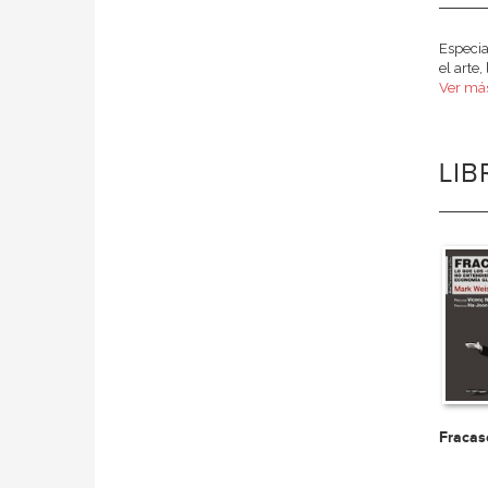
Especia
el arte
Ver má
LI
Fracas