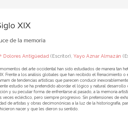
Siglo XIX
auce de la memoria
ª Dolores Antigüedad
(Escritor),
Yayo Aznar Almazán
(Es
momentos del arte occidental han sido estudiados de manera tan he
XIX. Frente a los análisis globales que han recibido el Renacimiento o
mam de tendencias artísticas que parecen conducir inexorablemente a 
ente estudio se ha pretendido abordar el lógico y natural desarrollo 
ión y su peculiar forma de enfrentarse al pasado, a la memoria artísti
 veces ecléctico, pero siempre progresivo. Sin pretensiones de exhaus
dad de artistas y obras decimonónicas a la luz de la historiografía, p
hicieron nacer y que les dieron su sentido.