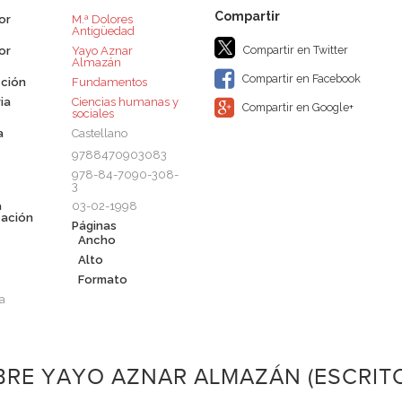
or
M.ª Dolores
Antigüedad
Compartir en Twitter
or
Yayo Aznar
Almazán
Compartir en Facebook
ción
Fundamentos
ia
Ciencias humanas y
Compartir en Google+
sociales
a
Castellano
9788470903083
978-84-7090-308-
3
a
03-02-1998
cación
Páginas
Ancho
Alto
Formato
a
RE YAYO AZNAR ALMAZÁN (ESCRIT