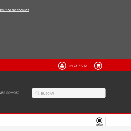
política de cookies
.
MI CUENTA
NES SOMOS?