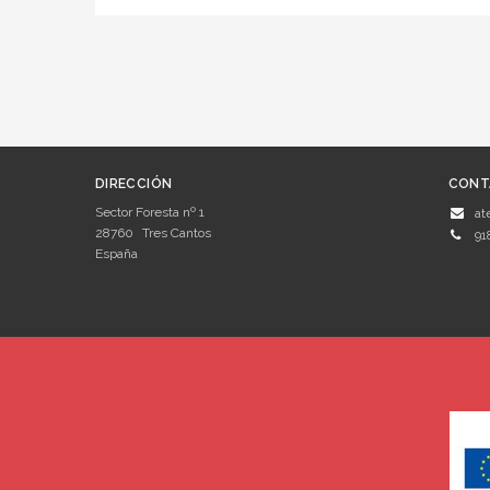
DIRECCIÓN
CONT
Sector Foresta nº 1
at
28760
Tres Cantos
91
España