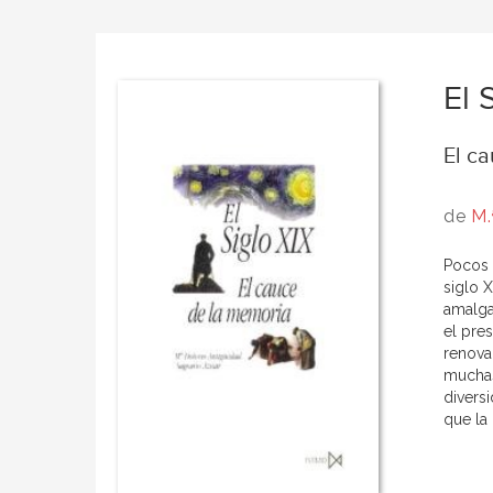
El 
El c
de
M.
Pocos 
siglo 
amalga
el pres
renovac
muchas
diversi
que la 