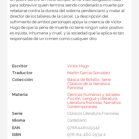
para sobrevivir quien termina siendo condenado a muerte por
rebelarse contra la dureza del sistema penitenciario y matar al
director de los talleres de la cárcel. La descripción del
sufrimiento de ambos personajes apoya la creencia de Victor
Hugo de que la pena de muerte no tiene ningún valor positivo:
es injusta, inhumana y cruel, y la sociedad que la aplica es tan
responsable de un crimen como cualquier otro.
Escritor
Victor Hugo
Traductor
Martín García González
Colección
Básica de Bolsillo  Serie
Clásicos de la literatura
francesa
Materia
Ciencias humanas y sociales
,
Ficción
,
Lengua y literatura
,
Literatura francesa
,
Narrativa
,
Contemporánea
Serie
Clásicos Literatura Francesa
Idioma
Castellano
EAN
9788446029342
ISBN
978-84-460-2934-2