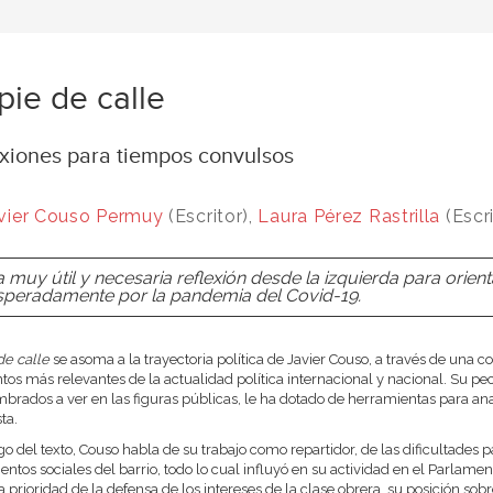
pie de calle
exiones para tiempos convulsos
vier Couso Permuy
(Escritor),
Laura Pérez Rastrilla
(Escri
 muy útil y necesaria reflexión desde la izquierda para ori
speradamente por la pandemia del Covid-19.
de calle
se asoma a la trayectoria política de Javier Couso, a través de una 
s más relevantes de la actualidad política internacional y nacional. Su pecul
brados a ver en las figuras públicas, le ha dotado de herramientas para ana
ta.
rgo del texto, Couso habla de su trabajo como repartidor, de las dificultades p
ntos sociales del barrio, todo lo cual influyó en su actividad en el Parlam
a prioridad de la defensa de los intereses de la clase obrera, su posición s