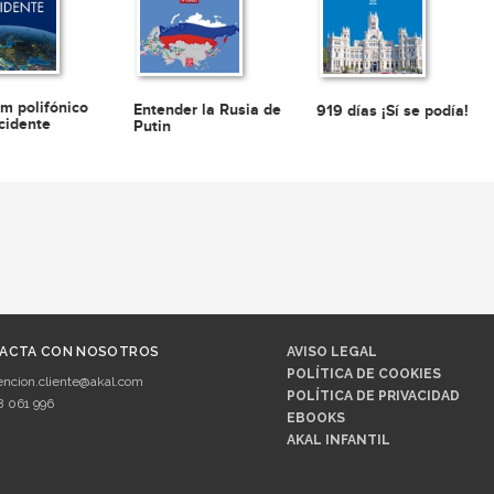
m polifónico
Entender la Rusia de
919 días ¡Sí se podía!
cidente
Putin
ACTA CON NOSOTROS
AVISO LEGAL
POLÍTICA DE COOKIES
encion.cliente@akal.com
POLÍTICA DE PRIVACIDAD
8 061 996
EBOOKS
AKAL INFANTIL