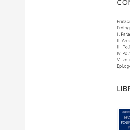
CO
Prefaci
Prólog
I . Pa
II . Am
III . Po
IV. Pol
V. Izq
Epílog
LI