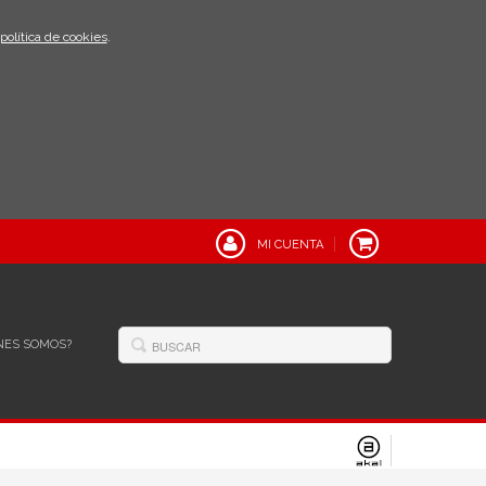
política de cookies
.
MI CUENTA
NES SOMOS?