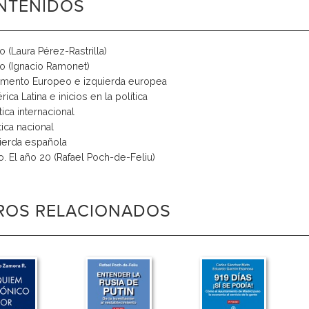
NTENIDOS
o (Laura Pérez-Rastrilla)
o (Ignacio Ramonet)
rlamento Europeo e izquierda europea
érica Latina e inicios en la política
lítica internacional
ítica nacional
uierda española
o. El año 20 (Rafael Poch-de-Feliu)
BROS RELACIONADOS