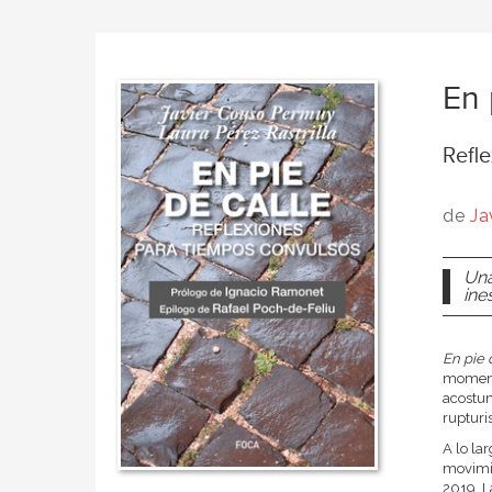
En 
Refl
de
Ja
Una
ine
En pie 
momento
acostum
rupturis
A lo la
movimie
2019. L