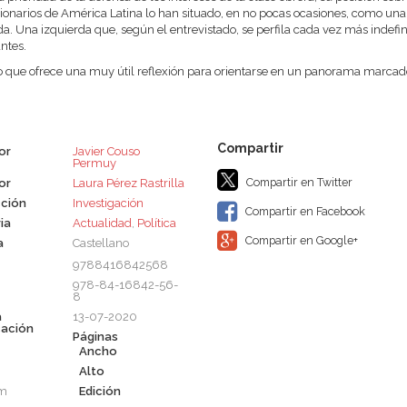
ionarios de América Latina lo han situado, en no pocas ocasiones, como una v
da. Una izquierda que, según el entrevistado, se perfila cada vez más indefin
ntes.
o que ofrece una muy útil reflexión para orientarse en un panorama marca
or
Javier Couso
Permuy
Compartir en Twitter
or
Laura Pérez Rastrilla
ción
Investigación
Compartir en Facebook
ia
Actualidad
,
Política
Compartir en Google+
a
Castellano
9788416842568
978-84-16842-56-
8
a
13-07-2020
cación
Páginas
Ancho
Alto
cm
Edición