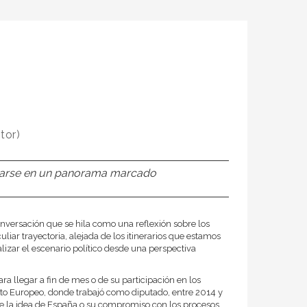
tor)
entarse en un panorama marcado
conversación que se hila como una reflexión sobre los
iar trayectoria, alejada de los itinerarios que estamos
lizar el escenario político desde una perspectiva
ara llegar a fin de mes o de su participación en los
ento Europeo, donde trabajó como diputado, entre 2014 y
obre la idea de España o su compromiso con los procesos