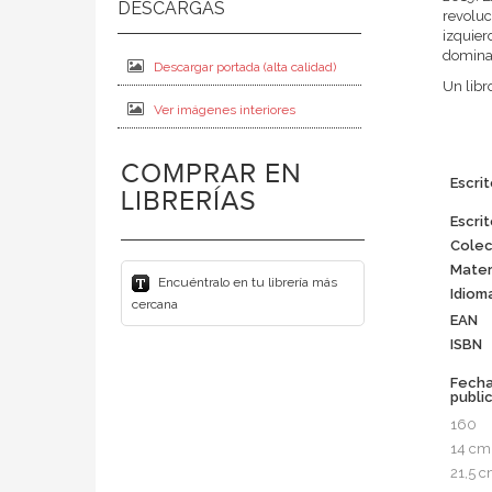
revoluc
izquier
domina
Descargar portada (alta calidad)
Un libr
Ver imágenes interiores
COMPRAR EN
Escrit
LIBRERÍAS
Escrit
Colec
Mater
Encuéntralo en tu librería más
Idiom
cercana
EAN
ISBN
Fech
publi
160
14 cm
21,5 