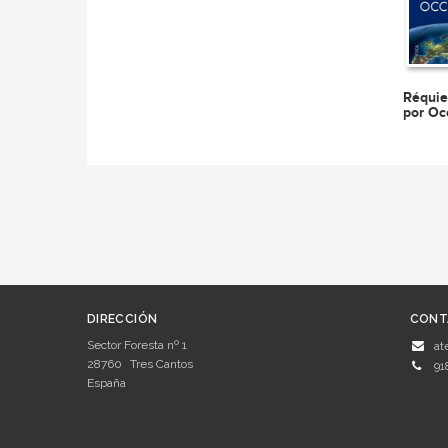
Réquie
por Oc
DIRECCIÓN
CONT
Sector Foresta nº 1
at
28760
Tres Cantos
91
España