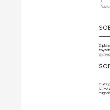
1
Rústic
SOB
Diploma
trayect
profesi
SOB
Investi
Univers
Yugoslav