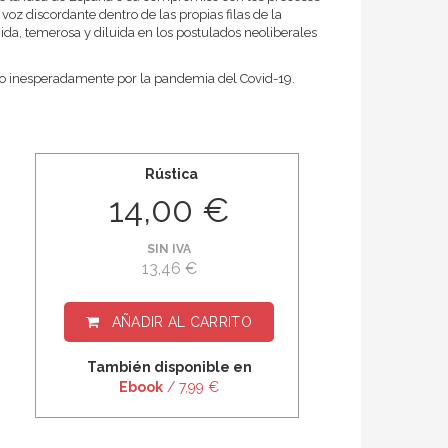
oz discordante dentro de las propias filas de la
ida, temerosa y diluida en los postulados neoliberales
do inesperadamente por la pandemia del Covid-19.
Rústica
14,00 €
SIN IVA
13,46 €
AÑADIR AL CARRITO
También disponible en
Ebook
/ 7,99 €