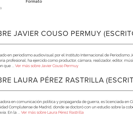
Formato
a
RE JAVIER COUSO PERMUY (ESCRIT
do en periodismo audiovisual por el Instituto Internacional de Periodismo Jo
oria profesional, ha ejercido como productor, cámara, realizador, editor, músi
ón que ...
Ver más sobre Javier Couso Permuy
RE LAURA PÉREZ RASTRILLA (ESCRI
gadora en comunicación política y propaganda de guerra, es licenciada en Cie
idad Complutense de Madrid, donde se doctoró con un estudio sobre la co
ia. En la ...
Ver más sobre Laura Pérez Rastrilla