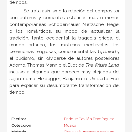
tiempos.
Se trata asimismo la relación del compositor
con autores y corrientes estéticas más o menos
contemporáneas Schopenhauer, Nietzsche, Hegel
o los románticos, su modo de actualizar la
tradición, tanto occidental la tragedia griega, el
mundo artúrico, los misterios medievales, las
ceremonias religiosas, como oriental las
Upani
îad
y
el budismo, sin olvidarse de autores posteriores
Adorno, Thomas Mann o el Eliot de
The Waste Land
,
incluso a algunos que parecen muy alejados del
sajón como Heidegger, Benjamin o Umberto Eco,
para explicar su deslumbrante transformación del
tiempo.
Escritor
Enrique Gavilán Domínguez
Colección
Música
Materia
Ciencias humanas y sociales
,